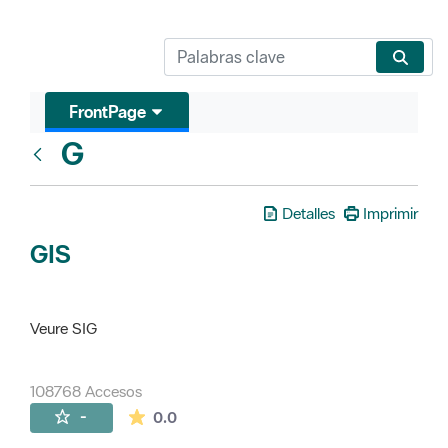
FrontPage
G
Glosari
Detalles
Imprimir
GIS
Veure SIG
108768 Accesos
La valoración media es de 0 estrellas de 
-
0.0