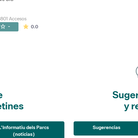
801 Accesos
La valoración media es de 0 estrellas de 5.
-
0.0
e
Suger
etines
y r
L'Informatiu dels Parcs
Sugerencias
(noticias)