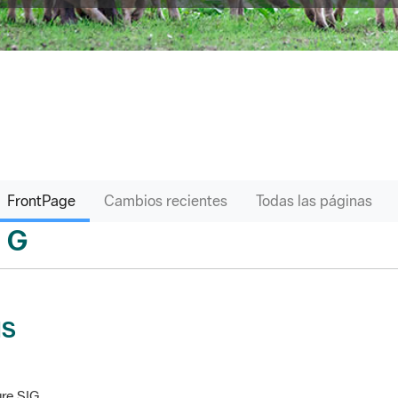
FrontPage
Cambios recientes
Todas las páginas
G
sari
IS
re SIG