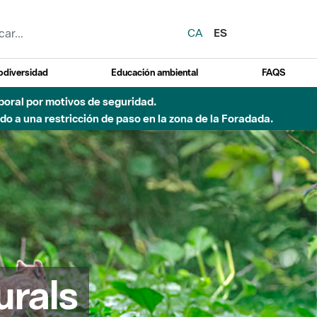
CA
ES
odiversidad
Educación ambiental
FAQS
emporal por motivos de seguridad.
o a una restricción de paso en la zona de la Foradada.
urals