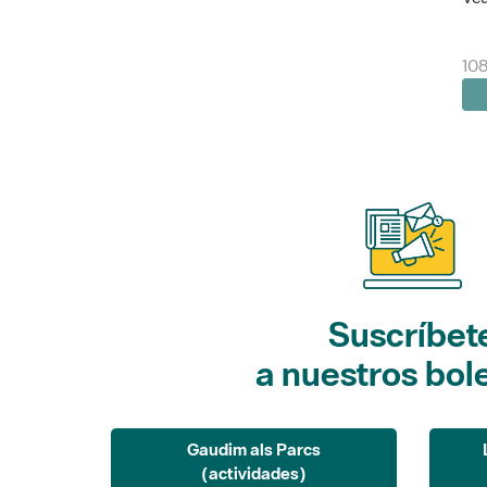
108
Suscríbet
a nuestros bol
Gaudim als Parcs
(actividades)