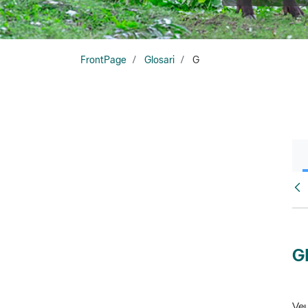
FrontPage
Glosari
G
Glo
G
Veu