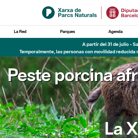
Saltar al contenido principal
La Red
Parques
Agenda
A partir del 31 de julio - 
Temporalmente, las personas con movilidad reducida no
Peste porcina af
La X