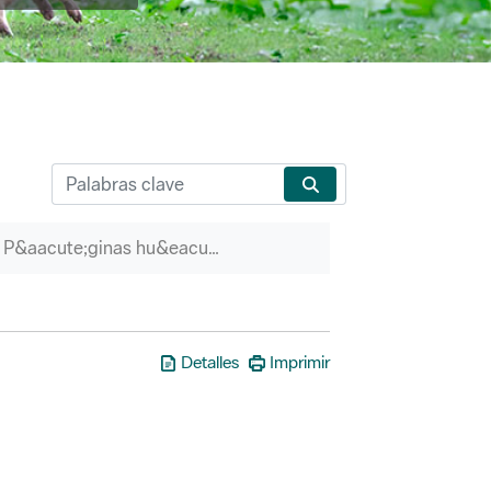
P&aacute;ginas hu&eacute;rfanas
Detalles
Imprimir