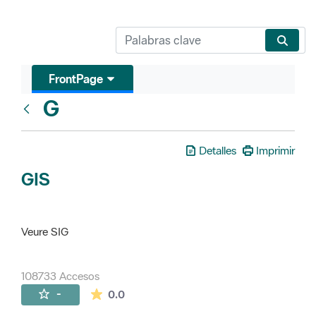
FrontPage
G
Glosari
Detalles
Imprimir
GIS
Veure SIG
108733 Accesos
La valoración media es de 0 estrellas de 
-
0.0