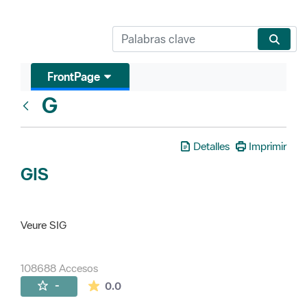
FrontPage
G
Glosari
Detalles
Imprimir
GIS
Veure SIG
108688 Accesos
La valoración media es de 0 estrellas de 
-
0.0