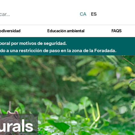
CA
ES
odiversidad
Educación ambiental
FAQS
emporal por motivos de seguridad.
o a una restricción de paso en la zona de la Foradada.
urals