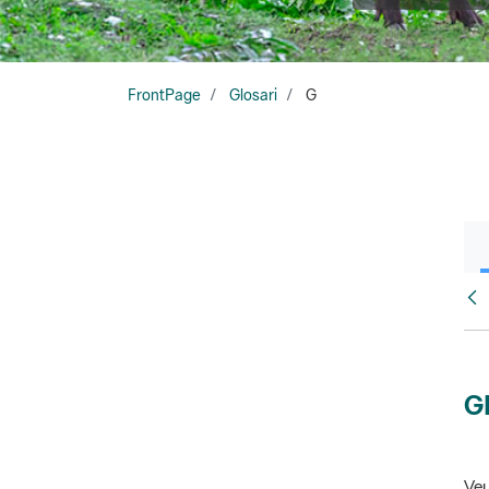
FrontPage
Glosari
G
Glo
G
Veu