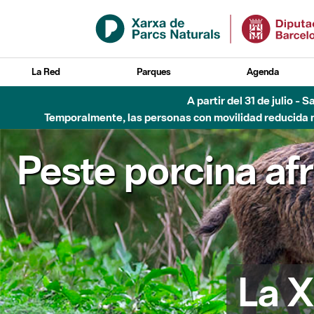
Saltar al contenido principal
La Red
Parques
Agenda
A partir del 31 de julio - 
Temporalmente, las personas con movilidad reducida no
Peste porcina af
La X