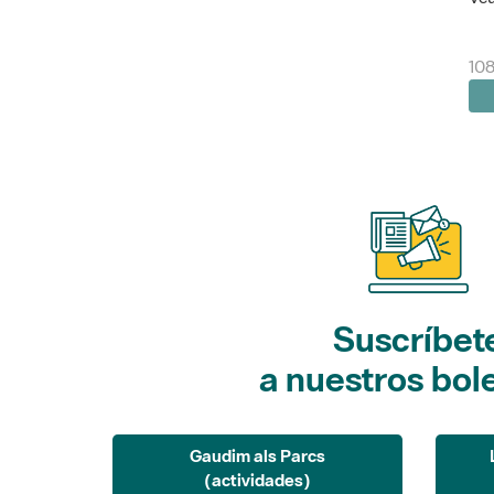
10
Suscríbet
a nuestros bol
Gaudim als Parcs
(actividades)