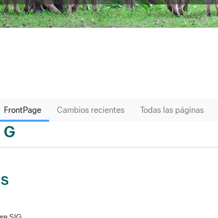
FrontPage
Cambios recientes
Todas las páginas
G
sari
IS
re SIG