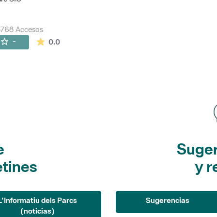
8768 Accesos
La valoración media es de 0 estrellas de 5.
-
0.0
e
Suger
etines
y r
L'Informatiu dels Parcs
Sugerencias
(noticias)