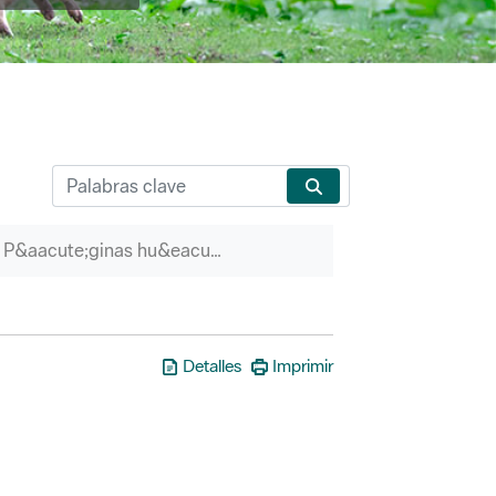
P&aacute;ginas hu&eacute;rfanas
Detalles
Imprimir