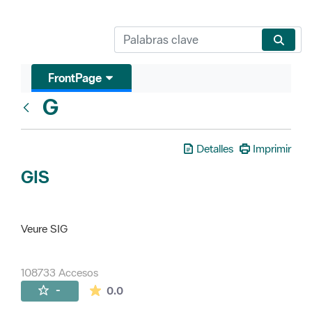
FrontPage
G
Glosari
Detalles
Imprimir
GIS
Veure SIG
108733 Accesos
La valoración media es de 0 estrellas de 
-
0.0