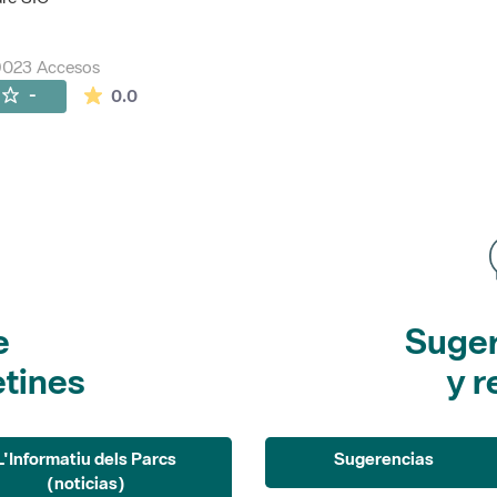
9023 Accesos
La valoración media es de 0 estrellas de 5.
-
0.0
e
Suger
etines
y r
L'Informatiu dels Parcs
Sugerencias
(noticias)