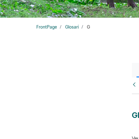
FrontPage
Glosari
G
Glo
G
Veu