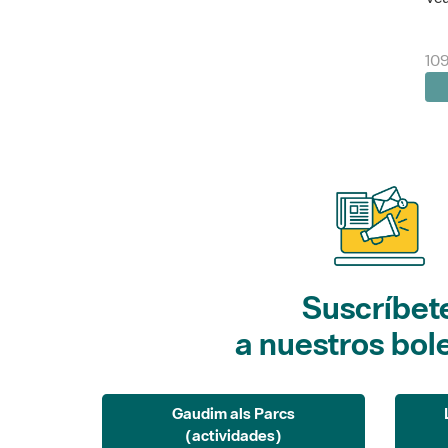
10
Suscríbet
a nuestros bol
Gaudim als Parcs
(actividades)