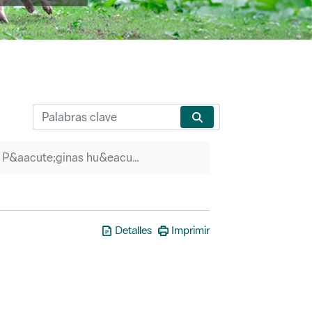
P&aacute;ginas hu&eacute;rfanas
Detalles
Imprimir