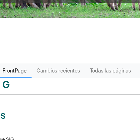
FrontPage
Cambios recientes
Todas las páginas
G
sari
IS
re SIG