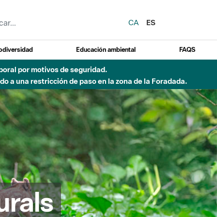
CA
ES
odiversidad
Educación ambiental
FAQS
emporal por motivos de seguridad.
o a una restricción de paso en la zona de la Foradada.
urals