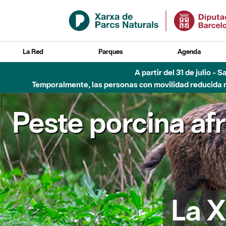
Saltar al contenido principal
La Red
Parques
Agenda
A partir del 31 de julio - 
Temporalmente, las personas con movilidad reducida no
Peste porcina af
La X