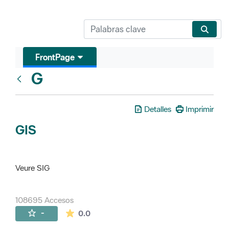
FrontPage
G
Glosari
Detalles
Imprimir
GIS
Veure SIG
108695 Accesos
La valoración media es de 0 estrellas de 
-
0.0