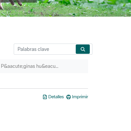
P&aacute;ginas hu&eacute;rfanas
Detalles
Imprimir