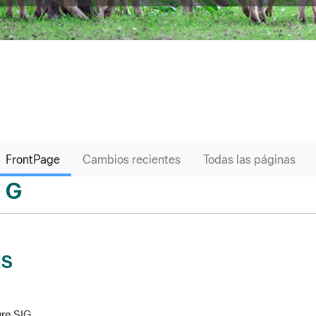
FrontPage
Cambios recientes
Todas las páginas
G
sari
IS
re SIG