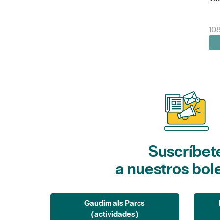
10
Suscríbet
a nuestros bol
Gaudim als Parcs
(actividades)