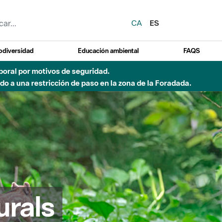
CA
ES
odiversidad
Educación ambiental
FAQS
emporal por motivos de seguridad.
o a una restricción de paso en la zona de la Foradada.
urals