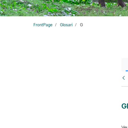
FrontPage
Glosari
G
Glo
G
Veu