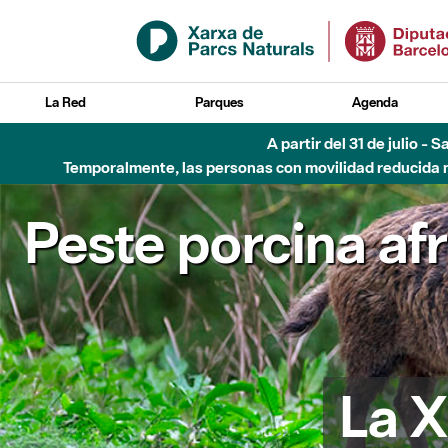
Saltar al contenido principal
La Red
Parques
Agenda
A partir del 31 de julio - 
Temporalmente, las personas con movilidad reducida no
Peste porcina af
La X