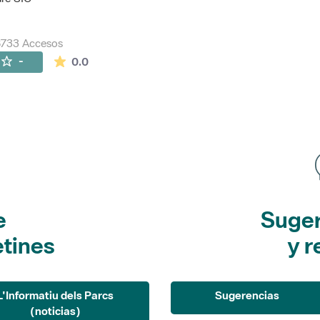
8733 Accesos
La valoración media es de 0 estrellas de 5.
-
0.0
e
Suger
etines
y r
L'Informatiu dels Parcs
Sugerencias
(noticias)