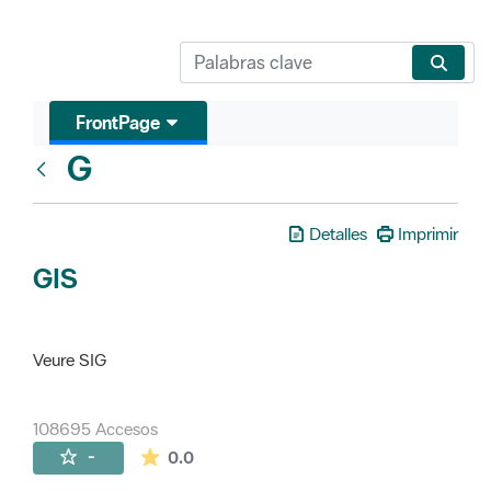
FrontPage
G
Glosari
Detalles
Imprimir
GIS
Veure SIG
108695 Accesos
La valoración media es de 0 estrellas de 
-
0.0