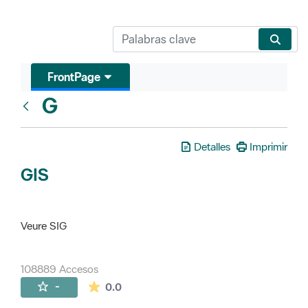
FrontPage
G
Glosari
Detalles
Imprimir
GIS
Veure SIG
108889 Accesos
La valoración media es de 0 estrellas de 
-
0.0