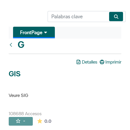
FrontPage
G
Glosari
Detalles
Imprimir
GIS
Veure SIG
108688 Accesos
La valoración media es de 0 estrellas de 
-
0.0