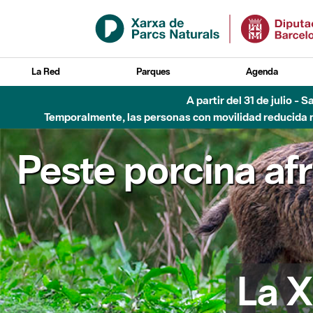
Saltar al contenido principal
La Red
Parques
Agenda
A partir del 31 de julio - 
Temporalmente, las personas con movilidad reducida no
Peste porcina af
La X