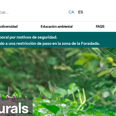
CA
ES
odiversidad
Educación ambiental
FAQS
emporal por motivos de seguridad.
o a una restricción de paso en la zona de la Foradada.
urals