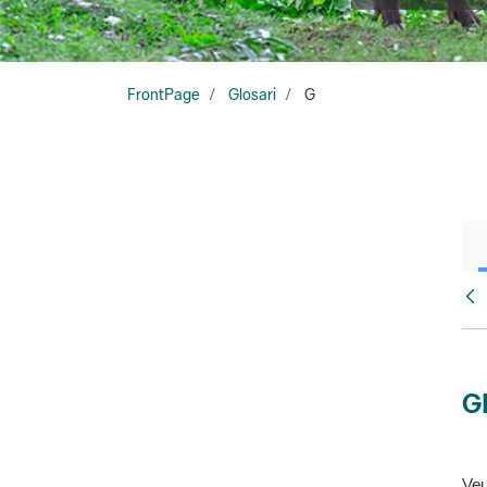
FrontPage
Glosari
G
Glo
G
Veu