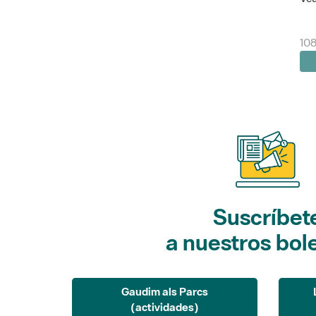
10
Suscríbet
a nuestros bol
Gaudim als Parcs
(actividades)