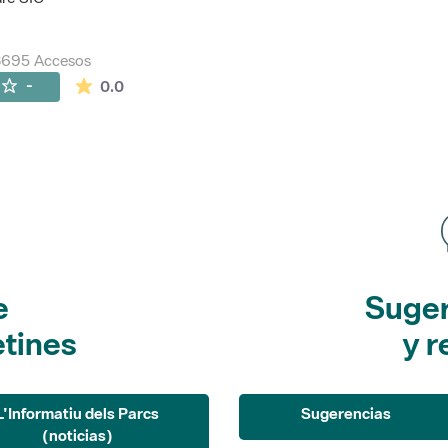
8695 Accesos
La valoración media es de 0 estrellas de 5.
-
0.0
e
Suger
etines
y r
L'Informatiu dels Parcs
Sugerencias
(noticias)