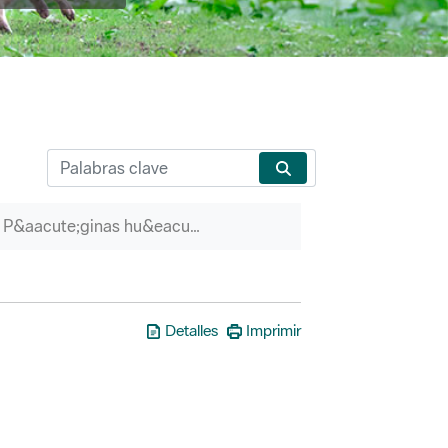
P&aacute;ginas hu&eacute;rfanas
Detalles
Imprimir