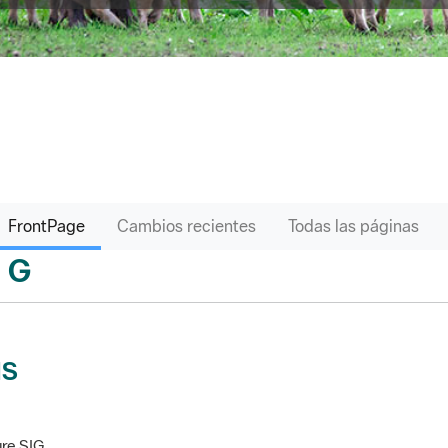
FrontPage
Cambios recientes
Todas las páginas
G
sari
IS
re SIG