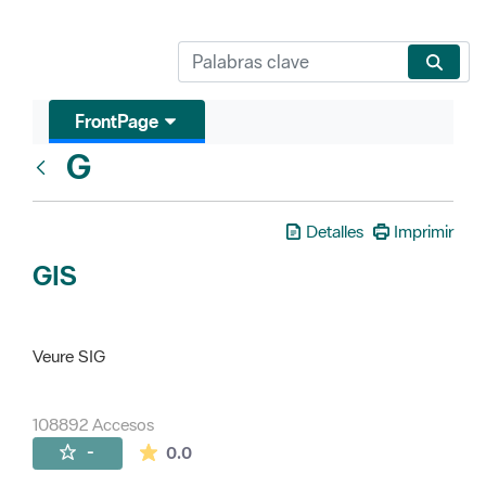
FrontPage
G
Glosari
Detalles
Imprimir
GIS
Veure SIG
108892 Accesos
La valoración media es de 0 estrellas de 
-
0.0