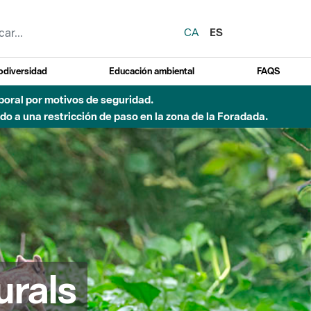
CA
ES
odiversidad
Educación ambiental
FAQS
emporal por motivos de seguridad.
o a una restricción de paso en la zona de la Foradada.
urals