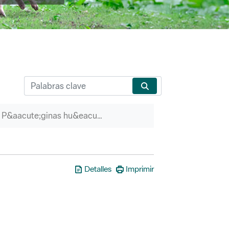
P&aacute;ginas hu&eacute;rfanas
Detalles
Imprimir