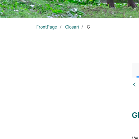
FrontPage
Glosari
G
Glo
G
Veu