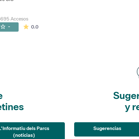
8695 Accesos
La valoración media es de 0 estrellas de 5.
-
0.0
e
Suger
etines
y r
L'Informatiu dels Parcs
Sugerencias
(noticias)