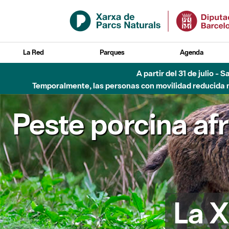
Saltar al contenido principal
La Red
Parques
Agenda
A partir del 31 de julio - 
Temporalmente, las personas con movilidad reducida no
Peste porcina af
La X