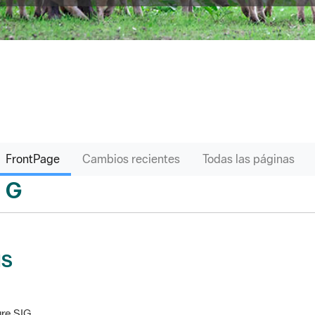
FrontPage
Cambios recientes
Todas las páginas
G
sari
IS
re SIG