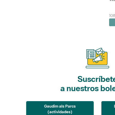
10
Suscríbet
a nuestros bol
Gaudim als Parcs
(actividades)