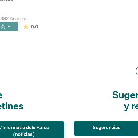
8892 Accesos
La valoración media es de 0 estrellas de 5.
-
0.0
e
Suger
etines
y r
L'Informatiu dels Parcs
Sugerencias
(noticias)