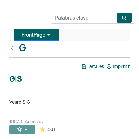
FrontPage
G
Glosari
Detalles
Imprimir
GIS
Veure SIG
108731 Accesos
La valoración media es de 0 estrellas de 
-
0.0