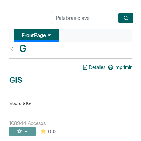
FrontPage
G
Glosari
Detalles
Imprimir
GIS
Veure SIG
108944 Accesos
La valoración media es de 0 estrellas de 
-
0.0