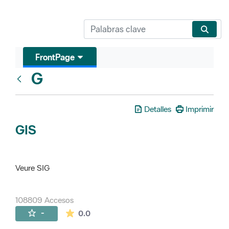
FrontPage
G
Glosari
Detalles
Imprimir
GIS
Veure SIG
108809 Accesos
La valoración media es de 0 estrellas de 
-
0.0