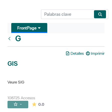
FrontPage
G
Glosari
Detalles
Imprimir
GIS
Veure SIG
108725 Accesos
La valoración media es de 0 estrellas de 
-
0.0