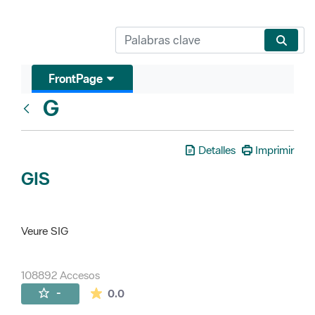
FrontPage
G
Glosari
Detalles
Imprimir
GIS
Veure SIG
108892 Accesos
La valoración media es de 0 estrellas de 
-
0.0