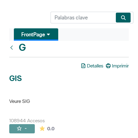
FrontPage
G
Glosari
Detalles
Imprimir
GIS
Veure SIG
108944 Accesos
La valoración media es de 0 estrellas de 
-
0.0