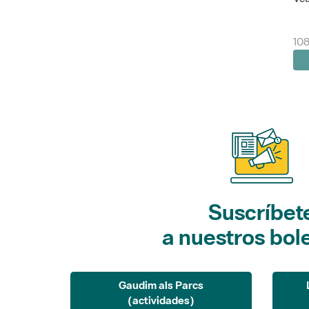
10
Suscríbet
a nuestros bol
Gaudim als Parcs
(actividades)