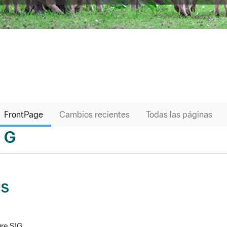
FrontPage
Cambios recientes
Todas las páginas
G
sari
IS
re SIG