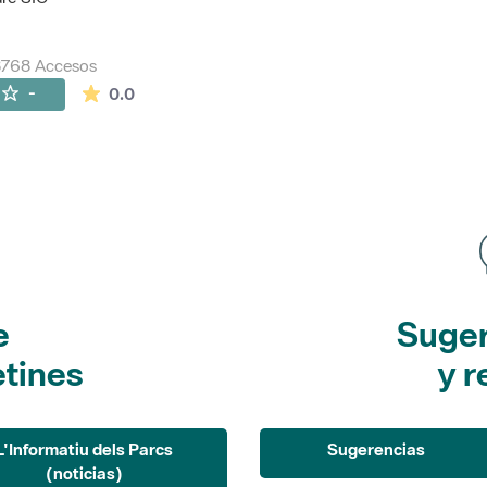
8768 Accesos
La valoración media es de 0 estrellas de 5.
-
0.0
e
Suger
etines
y r
L'Informatiu dels Parcs
Sugerencias
(noticias)