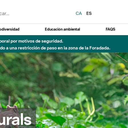
CA
ES
odiversidad
Educación ambiental
FAQS
emporal por motivos de seguridad.
o a una restricción de paso en la zona de la Foradada.
urals