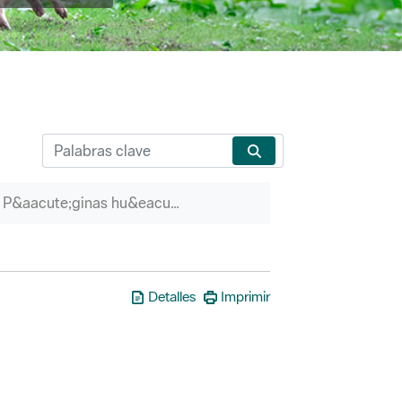
P&aacute;ginas hu&eacute;rfanas
Detalles
Imprimir