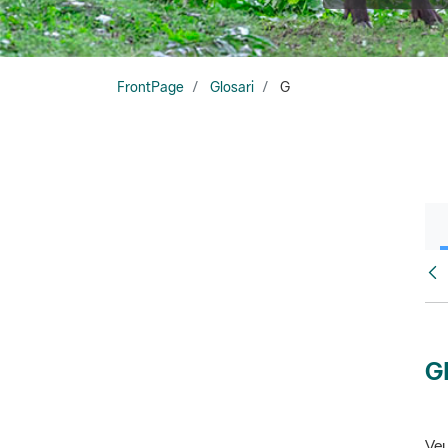
FrontPage
Glosari
G
Glo
G
Veu