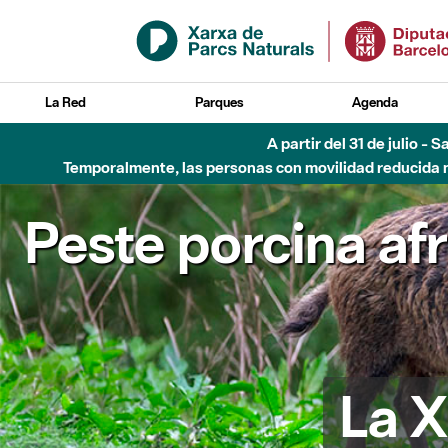
Saltar al contenido principal
La Red
Parques
Agenda
A partir del 31 de julio - 
Temporalmente, las personas con movilidad reducida no
Peste porcina af
La X