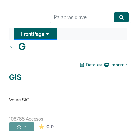
FrontPage
G
Glosari
Detalles
Imprimir
GIS
Veure SIG
108768 Accesos
La valoración media es de 0 estrellas de 
-
0.0