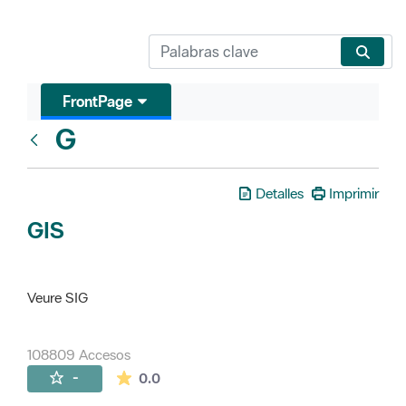
FrontPage
G
Glosari
Detalles
Imprimir
GIS
Veure SIG
108809 Accesos
La valoración media es de 0 estrellas de 
-
0.0