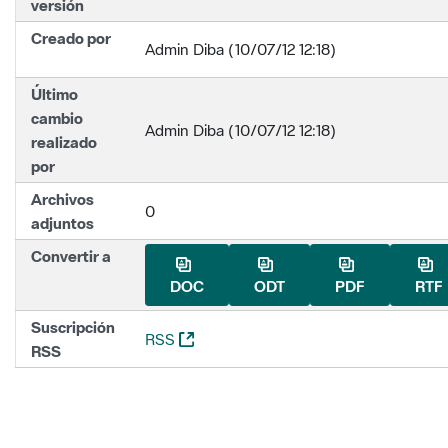
versión
Creado por
Admin Diba (10/07/12 12:18)
Último
cambio
Admin Diba (10/07/12 12:18)
realizado
por
Archivos
0
adjuntos
Convertir a
DOC
ODT
PDF
RTF
Suscripción
(Abre una nueva ventana)
RSS
RSS