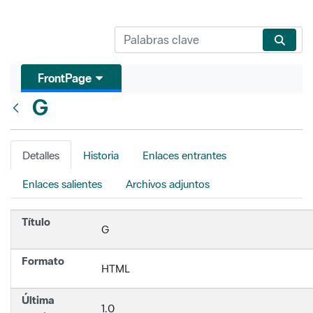
FrontPage
G
Atrás
Detalles
Historia
Enlaces entrantes
Enlaces salientes
Archivos adjuntos
Título
G
Formato
HTML
Última
1.0