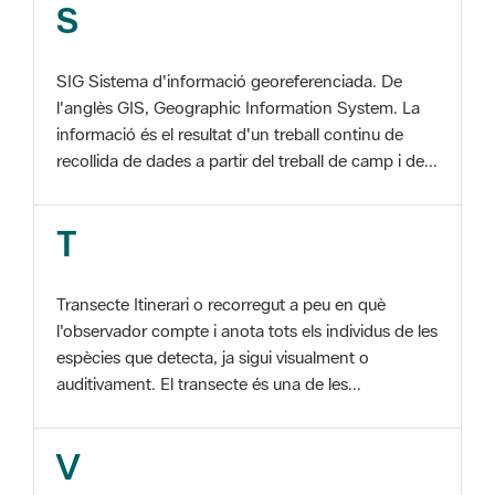
l'anglès GIS, Geographic Information System. La
informació és el resultat d'un treball continu de
recollida de dades a partir del treball de camp i de...
T
Transecte Itinerari o recorregut a peu en què
l'observador compte i anota tots els individus de les
espècies que detecta, ja sigui visualment o
auditivament. El transecte és una de les...
V
Viu el Parc, Programa Programa organitzat per
l'Àrea d'Espais Naturals de la Diputació de
Barcelona amb la col·laboració dels ajuntaments de