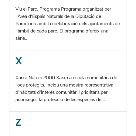
l'àmbit de cada parc. El programa ofereix una
sèrie...
X
Xarxa Natura 2000 Xarxa a escala comunitària de
llocs protegits. Inclou una mostra representativa
d'hàbitats d'interès comunitàri i prioritaris per
aconseguir la protecció de les espècies de...
Z
ZEC Zona d'especial conservació. En la fase
tercera de Xarxa Natura 2000 els llocs
d'importància comunitària són designats com a
Zones d'Especial Conservació. ZEPA Zona