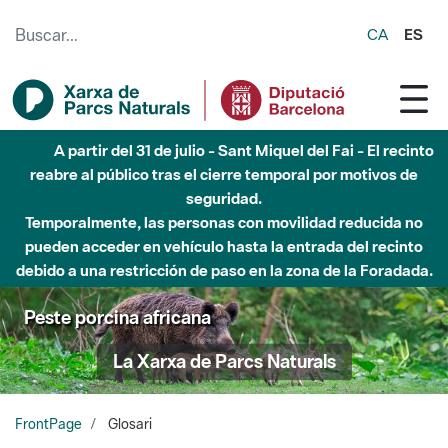
Saltar al contenido principal
CA
ES
5 de agosto - Sant Llorenç-Obac - Nivel 3 del Plan Alfa
(peligro muy alto de incendio)
Peste porcina africana
La Xarxa de Parcs Naturals
FrontPage
Glosari