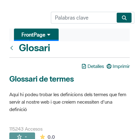
FrontPage
Glosari
FrontPage
Detalles
Imprimir
Glossari de termes
Aquí hi podeu trobar les definicions dels termes que fem
servir al nostre web i que creiem necessiten d'una
definició
115243 Accesos
La valoración media es de 0 estrellas de 
-
0.0
Páginas secundarias (16)