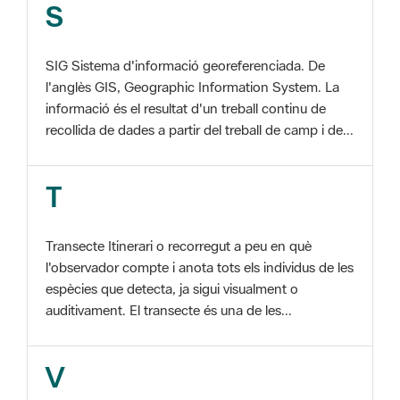
SIG Sistema d'informació georeferenciada. De
l'anglès GIS, Geographic Information System. La
informació és el resultat d'un treball continu de
recollida de dades a partir del treball de camp i de...
T
Transecte Itinerari o recorregut a peu en què
l'observador compte i anota tots els individus de les
espècies que detecta, ja sigui visualment o
auditivament. El transecte és una de les...
V
Viu el Parc, Programa Programa organitzat per
l'Àrea d'Espais Naturals de la Diputació de