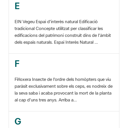
EIN Vegeu Espai d'interès natural Edificació
tradicional Concepte utilitzat per classificar les
edificacions del patrimoni construït dins de l'àmbit
dels espais naturals. Espai Interès Natural ...
F
Fil·loxera Insecte de l'ordre dels homòpters que viu
paràsit exclusivament sobre els ceps, es nodreix de
la seva saba i acaba provocant la mort de la planta
al cap d'uns tres anys. Arriba a...
G
GIS Veure SIG