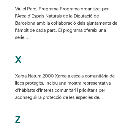
Barcelona amb la col·laboració dels ajuntaments de
l'àmbit de cada parc. El programa ofereix una
sèrie...
X
Xarxa Natura 2000 Xarxa a escala comunitària de
llocs protegits. Inclou una mostra representativa
d'hàbitats d'interès comunitàri i prioritaris per
aconseguir la protecció de les espècies de...
Z
ZEC Zona d'especial conservació. En la fase
tercera de Xarxa Natura 2000 els llocs
d'importància comunitària són designats com a