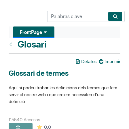
FrontPage
Glosari
FrontPage
Detalles
Imprimir
Glossari de termes
Aquí hi podeu trobar les definicions dels termes que fem
servir al nostre web i que creiem necessiten d'una
definició
115540 Accesos
La valoración media es de 0 estrellas de 
-
0.0
Páginas secundarias (16)