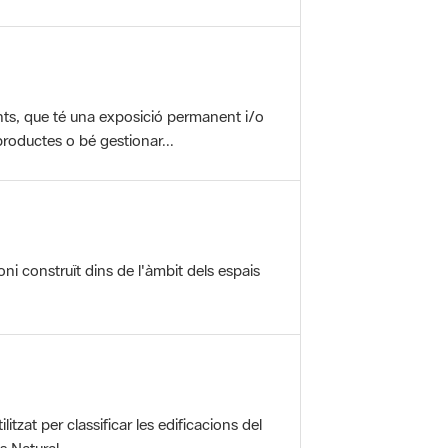
nts, que té una exposició permanent i/o
roductes o bé gestionar...
oni construït dins de l'àmbit dels espais
itzat per classificar les edificacions del
 Natural ...