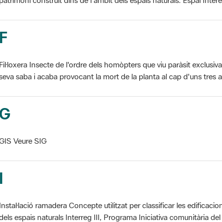
F
Fil·loxera Insecte de l'ordre dels homòpters que viu paràsit exclusi
seva saba i acaba provocant la mort de la planta al cap d'uns tres an
G
GIS Veure SIG
I
Instal·lació ramadera Concepte utilitzat per classificar les edificaci
dels espais naturals Interreg III, Programa Iniciativa comunitària del