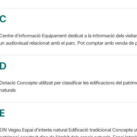
C
Centre d'informació Equipament dedicat a la informació dels visita
un audiovisual relacionat amb el parc. Pot comptar amb venda de p
D
Dotació Concepte utilitzat per classificar les edificacions del patrim
naturals
E
EIN Vegeu Espai d'interès natural Edificació tradicional Concepte util
patrimoni construït dins de l'àmbit dels espais naturals. Espai Interès