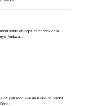
vament sobre els ceps, es nodreix de la
ys. Arriba a...
ons del patrimoni construït dins de l'àmbit
 Fons...