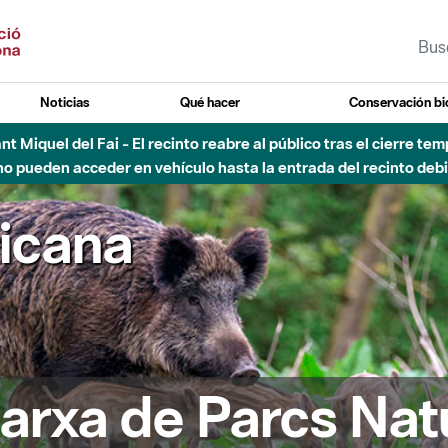
Noticias
Qué hacer
Conservación bi
vial Besós - Activación de la Fase de Alerta del Parque Fluvial 
Cerrados los accesos al Parque.
ricana
arxa de Parcs Nat