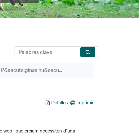
P&aacute;ginas hu&eacute;rfanas
Detalles
Imprimir
tre web i que creiem necessiten d'una