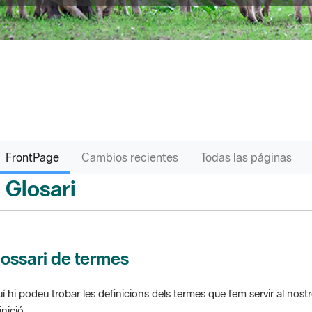
FrontPage
Cambios recientes
Todas las páginas
Glosari
ontPage
ossari de termes
í hi podeu trobar les definicions dels termes que fem servir al nos
inició