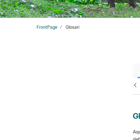
FrontPage
Glosari
Fr
Gl
Aqu
def