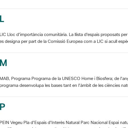
L
LIC Lloc d'importància comunitària. La llista d'espais proposats 
es designa per part de la Comissió Europea com a LIC si acull espèci
M
MAB, Programa Programa de la UNESCO Home i Biosfera; de l'an
programa desenvolupa les bases tant en l'àmbit de les ciències natur
P
PEIN Vegeu Pla d'Espais d'Interès Natural Parc Nacional Espai natu