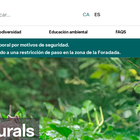
CA
ES
odiversidad
Educación ambiental
FAQS
del Besòs por lluvias intensas.
urals