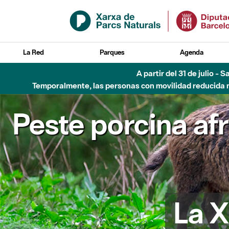
Saltar al contenido principal
La Red
Parques
Agenda
6 de agosto - Parque Flu
Peste porcina af
La X