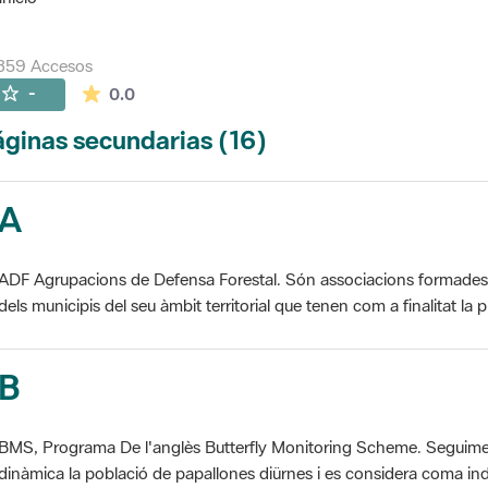
359 Accesos
La valoración media es de 0 estrellas de 5.
-
0.0
ginas secundarias (16)
A
ADF Agrupacions de Defensa Forestal. Són associacions formades pe
dels municipis del seu àmbit territorial que tenen com a finalitat la pr
B
BMS, Programa De l'anglès Butterfly Monitoring Scheme. Seguime
dinàmica la població de papallones diürnes i es considera coma ind