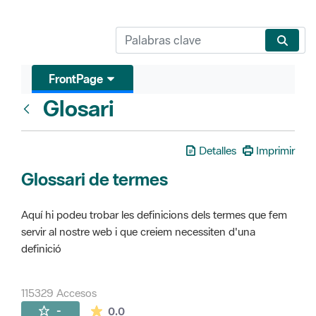
FrontPage
Glosari
FrontPage
Detalles
Imprimir
Glossari de termes
Aquí hi podeu trobar les definicions dels termes que fem
servir al nostre web i que creiem necessiten d'una
definició
115329 Accesos
La valoración media es de 0 estrellas de 
-
0.0
Páginas secundarias (16)