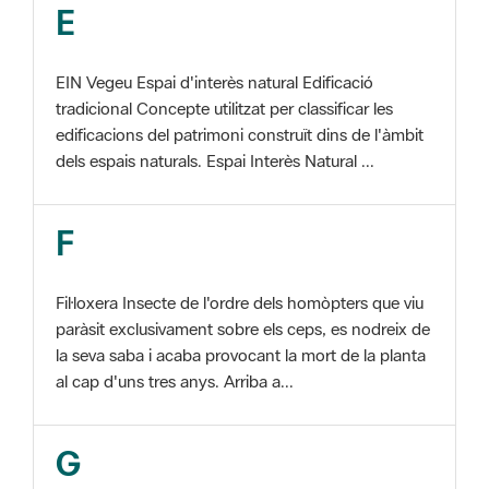
EIN Vegeu Espai d'interès natural Edificació
tradicional Concepte utilitzat per classificar les
edificacions del patrimoni construït dins de l'àmbit
dels espais naturals. Espai Interès Natural ...
F
Fil·loxera Insecte de l'ordre dels homòpters que viu
paràsit exclusivament sobre els ceps, es nodreix de
la seva saba i acaba provocant la mort de la planta
al cap d'uns tres anys. Arriba a...
G
GIS Veure SIG