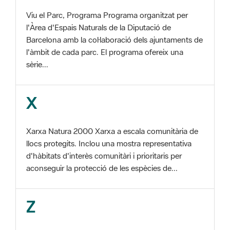
Barcelona amb la col·laboració dels ajuntaments de
l'àmbit de cada parc. El programa ofereix una
sèrie...
X
Xarxa Natura 2000 Xarxa a escala comunitària de
llocs protegits. Inclou una mostra representativa
d'hàbitats d'interès comunitàri i prioritaris per
aconseguir la protecció de les espècies de...
Z
ZEC Zona d'especial conservació. En la fase
tercera de Xarxa Natura 2000 els llocs
d'importància comunitària són designats com a