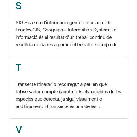
SIG Sistema d'informació georeferenciada. De
l'anglès GIS, Geographic Information System. La
informació és el resultat d'un treball continu de
recollida de dades a partir del treball de camp i de...
T
Transecte Itinerari o recorregut a peu en què
l'observador compte i anota tots els individus de les
espècies que detecta, ja sigui visualment o
auditivament. El transecte és una de les...
V
Viu el Parc, Programa Programa organitzat per
l'Àrea d'Espais Naturals de la Diputació de