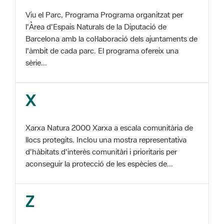
l'Àrea d'Espais Naturals de la Diputació de
Barcelona amb la col·laboració dels ajuntaments de
l'àmbit de cada parc. El programa ofereix una
sèrie...
X
Xarxa Natura 2000 Xarxa a escala comunitària de
llocs protegits. Inclou una mostra representativa
d'hàbitats d'interès comunitàri i prioritaris per
aconseguir la protecció de les espècies de...
Z
ZEC Zona d'especial conservació. En la fase
tercera de Xarxa Natura 2000 els llocs