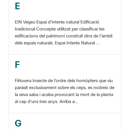
EIN Vegeu Espai d'interès natural Edificació
tradicional Concepte utilitzat per classificar les
edificacions del patrimoni construït dins de l'àmbit
dels espais naturals. Espai Interès Natural ...
F
Fil·loxera Insecte de l'ordre dels homòpters que viu
paràsit exclusivament sobre els ceps, es nodreix de
la seva saba i acaba provocant la mort de la planta
al cap d'uns tres anys. Arriba a...
G
GIS Veure SIG