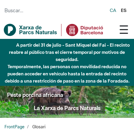
Saltar al contenido principal
CA
ES
6 de agosto - Parque Fluvial Besós - Activación de la
Fase de Alerta del Parque Fluvial del Besòs por lluvias
intensas.
Cerrados los accesos al Parque.
Peste porcina africana
La Xarxa de Parcs Naturals
FrontPage
Glosari