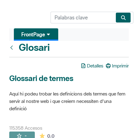
FrontPage
Glosari
FrontPage
Detalles
Imprimir
Glossari de termes
Aquí hi podeu trobar les definicions dels termes que fem
servir al nostre web i que creiem necessiten d'una
definició
115358 Accesos
La valoración media es de 0 estrellas de 
-
0.0
Páginas secundarias (16)