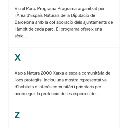
Barcelona amb la col·laboració dels ajuntaments de
l'àmbit de cada parc. El programa ofereix una
sèrie...
X
Xarxa Natura 2000 Xarxa a escala comunitària de
llocs protegits. Inclou una mostra representativa
d'hàbitats d'interès comunitàri i prioritaris per
aconseguir la protecció de les espècies de...
Z
ZEC Zona d'especial conservació. En la fase
tercera de Xarxa Natura 2000 els llocs
d'importància comunitària són designats com a