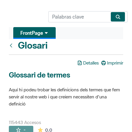
FrontPage
Glosari
FrontPage
Detalles
Imprimir
Glossari de termes
Aquí hi podeu trobar les definicions dels termes que fem
servir al nostre web i que creiem necessiten d'una
definició
115443 Accesos
La valoración media es de 0 estrellas de 
-
0.0
Páginas secundarias (16)