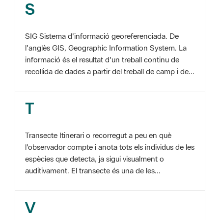
SIG Sistema d'informació georeferenciada. De
l'anglès GIS, Geographic Information System. La
informació és el resultat d'un treball continu de
recollida de dades a partir del treball de camp i de...
T
Transecte Itinerari o recorregut a peu en què
l'observador compte i anota tots els individus de les
espècies que detecta, ja sigui visualment o
auditivament. El transecte és una de les...
V
Viu el Parc, Programa Programa organitzat per
l'Àrea d'Espais Naturals de la Diputació de