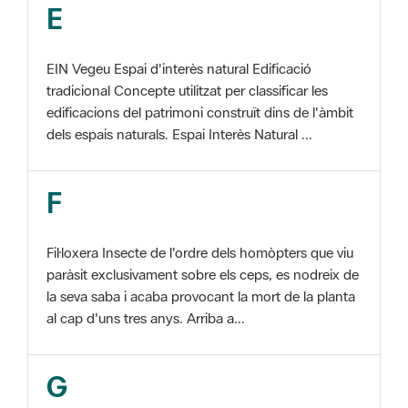
EIN Vegeu Espai d'interès natural Edificació
tradicional Concepte utilitzat per classificar les
edificacions del patrimoni construït dins de l'àmbit
dels espais naturals. Espai Interès Natural ...
F
Fil·loxera Insecte de l'ordre dels homòpters que viu
paràsit exclusivament sobre els ceps, es nodreix de
la seva saba i acaba provocant la mort de la planta
al cap d'uns tres anys. Arriba a...
G
GIS Veure SIG