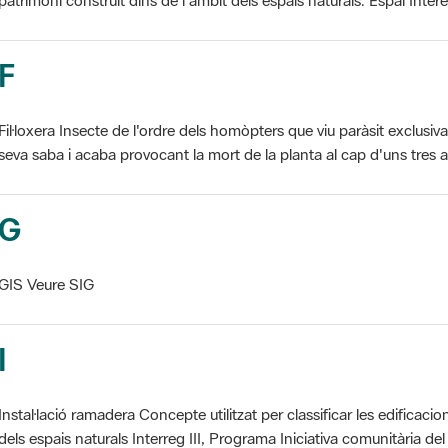
F
Fil·loxera Insecte de l'ordre dels homòpters que viu paràsit exclusi
seva saba i acaba provocant la mort de la planta al cap d'uns tres an
G
GIS Veure SIG
I
Instal·lació ramadera Concepte utilitzat per classificar les edificaci
dels espais naturals Interreg III, Programa Iniciativa comunitària del