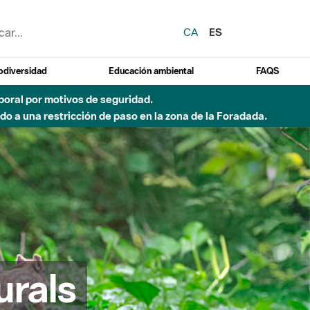
CA
ES
odiversidad
Educación ambiental
FAQS
del Besòs por lluvias intensas.
urals