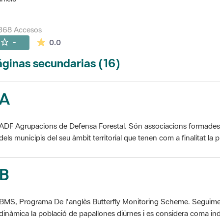
368 Accesos
La valoración media es de 0 estrellas de 5.
-
0.0
ginas secundarias (16)
A
ADF Agrupacions de Defensa Forestal. Són associacions formades pe
dels municipis del seu àmbit territorial que tenen com a finalitat la pr
B
BMS, Programa De l'anglès Butterfly Monitoring Scheme. Seguime
dinàmica la població de papallones diürnes i es considera coma ind