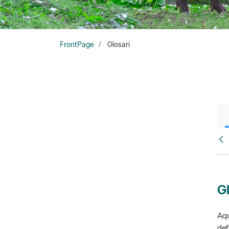
FrontPage
Glosari
Fr
Gl
Aqu
def