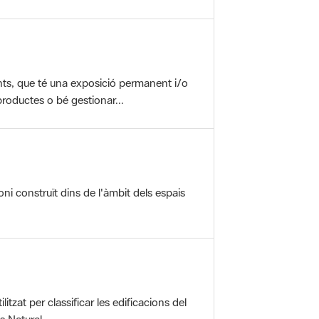
nts, que té una exposició permanent i/o
roductes o bé gestionar...
oni construït dins de l'àmbit dels espais
itzat per classificar les edificacions del
 Natural ...