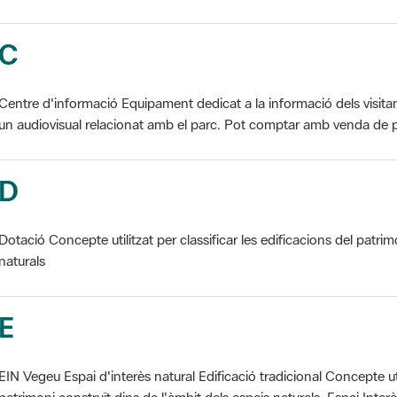
C
Centre d'informació Equipament dedicat a la informació dels visita
un audiovisual relacionat amb el parc. Pot comptar amb venda de p
D
Dotació Concepte utilitzat per classificar les edificacions del patrim
naturals
E
EIN Vegeu Espai d'interès natural Edificació tradicional Concepte util
patrimoni construït dins de l'àmbit dels espais naturals. Espai Interès