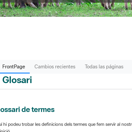
FrontPage
Cambios recientes
Todas las páginas
Glosari
ontPage
ossari de termes
í hi podeu trobar les definicions dels termes que fem servir al nos
inició