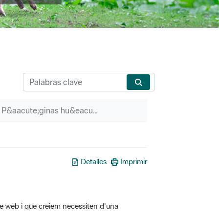
P&aacute;ginas hu&eacute;rfanas
Detalles
Imprimir
tre web i que creiem necessiten d'una