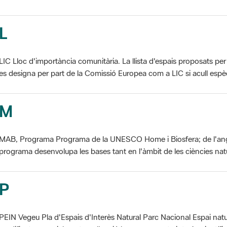
L
LIC Lloc d'importància comunitària. La llista d'espais proposats 
es designa per part de la Comissió Europea com a LIC si acull espèci
M
MAB, Programa Programa de la UNESCO Home i Biosfera; de l'an
programa desenvolupa les bases tant en l'àmbit de les ciències natur
P
PEIN Vegeu Pla d'Espais d'Interès Natural Parc Nacional Espai natu