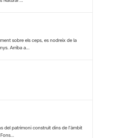
vament sobre els ceps, es nodreix de la
ys. Arriba a...
ons del patrimoni construït dins de l'àmbit
 Fons...