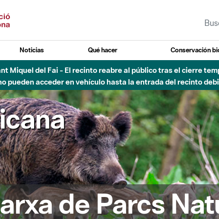
Noticias
Qué hacer
Conservación bi
vial Besós - Activación de la Fase de Alerta del Parque Fluvial 
Cerrados los accesos al Parque.
ricana
arxa de Parcs Nat