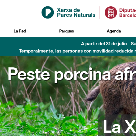
Saltar al contenido principal
La Red
Parques
Agenda
6 de agosto - Parque Flu
Peste porcina af
La X