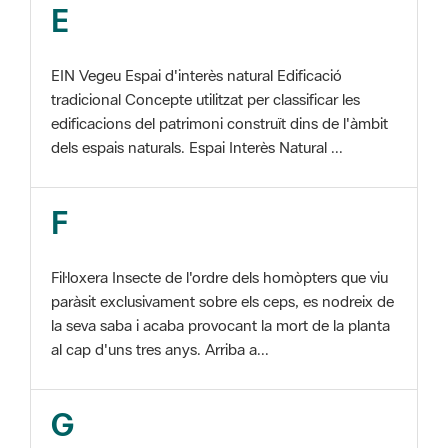
EIN Vegeu Espai d'interès natural Edificació
tradicional Concepte utilitzat per classificar les
edificacions del patrimoni construït dins de l'àmbit
dels espais naturals. Espai Interès Natural ...
F
Fil·loxera Insecte de l'ordre dels homòpters que viu
paràsit exclusivament sobre els ceps, es nodreix de
la seva saba i acaba provocant la mort de la planta
al cap d'uns tres anys. Arriba a...
G
GIS Veure SIG