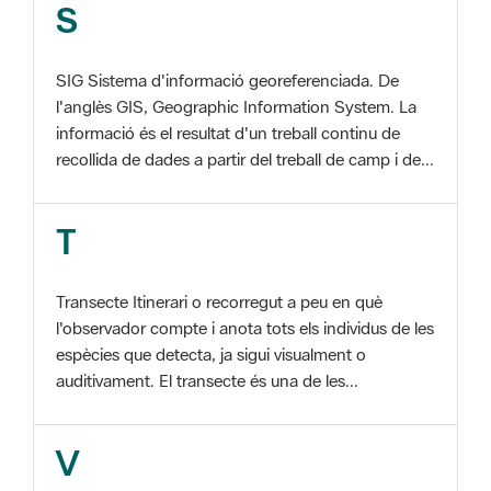
SIG Sistema d'informació georeferenciada. De
l'anglès GIS, Geographic Information System. La
informació és el resultat d'un treball continu de
recollida de dades a partir del treball de camp i de...
T
Transecte Itinerari o recorregut a peu en què
l'observador compte i anota tots els individus de les
espècies que detecta, ja sigui visualment o
auditivament. El transecte és una de les...
V
Viu el Parc, Programa Programa organitzat per
l'Àrea d'Espais Naturals de la Diputació de