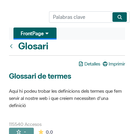
FrontPage
Glosari
FrontPage
Detalles
Imprimir
Glossari de termes
Aquí hi podeu trobar les definicions dels termes que fem
servir al nostre web i que creiem necessiten d'una
definició
115540 Accesos
La valoración media es de 0 estrellas de 
-
0.0
Páginas secundarias (16)