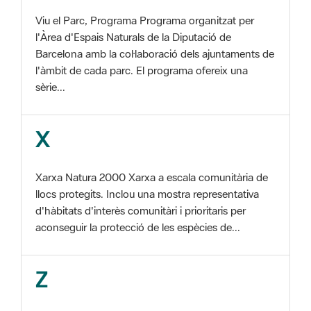
Barcelona amb la col·laboració dels ajuntaments de
l'àmbit de cada parc. El programa ofereix una
sèrie...
X
Xarxa Natura 2000 Xarxa a escala comunitària de
llocs protegits. Inclou una mostra representativa
d'hàbitats d'interès comunitàri i prioritaris per
aconseguir la protecció de les espècies de...
Z
ZEC Zona d'especial conservació. En la fase
tercera de Xarxa Natura 2000 els llocs
d'importància comunitària són designats com a