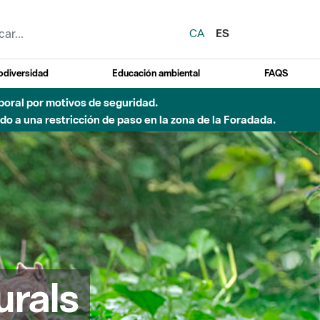
CA
ES
odiversidad
Educación ambiental
FAQS
o de incendio)
urals