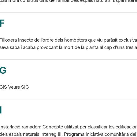
F
Fil·loxera Insecte de l'ordre dels homòpters que viu paràsit exclusi
seva saba i acaba provocant la mort de la planta al cap d'uns tres an
G
GIS Veure SIG
I
Instal·lació ramadera Concepte utilitzat per classificar les edificaci
dels espais naturals Interreg III, Programa Iniciativa comunitària del