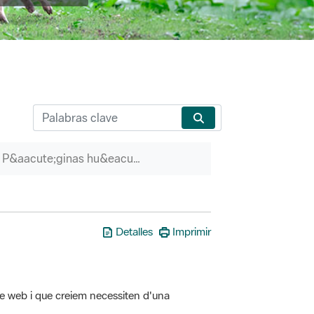
P&aacute;ginas hu&eacute;rfanas
Detalles
Imprimir
tre web i que creiem necessiten d'una