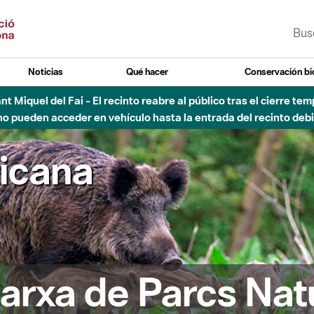
Noticias
Qué hacer
Conservación bi
sto - Sant Llorenç-Obac - Nivel 3 del Plan Alfa (peligro muy alt
ricana
arxa de Parcs Nat