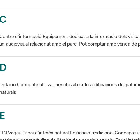
C
Centre d'informació Equipament dedicat a la informació dels visita
un audiovisual relacionat amb el parc. Pot comptar amb venda de p
D
Dotació Concepte utilitzat per classificar les edificacions del patrim
naturals
E
EIN Vegeu Espai d'interès natural Edificació tradicional Concepte util
patrimoni construït dins de l'àmbit dels espais naturals. Espai Interès