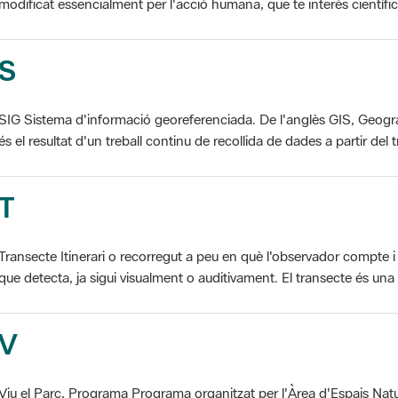
S
SIG Sistema d'informació georeferenciada. De l'anglès GIS, Geogr
és el resultat d'un treball continu de recollida de dades a partir del t
T
Transecte Itinerari o recorregut a peu en què l'observador compte i 
que detecta, ja sigui visualment o auditivament. El transecte és una d
V
Viu el Parc, Programa Programa organitzat per l'Àrea d'Espais Natu
col·laboració dels ajuntaments de l'àmbit de cada parc. El programa 