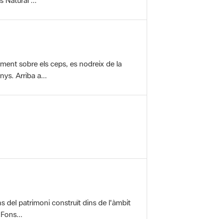
vament sobre els ceps, es nodreix de la
ys. Arriba a...
ons del patrimoni construït dins de l'àmbit
 Fons...