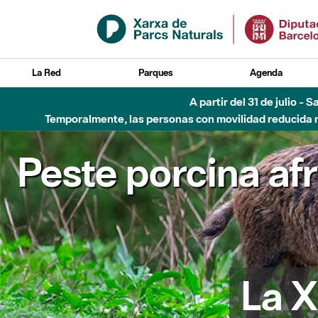
Saltar al contenido principal
La Red
Parques
Agenda
5 de ago
Peste porcina af
La X