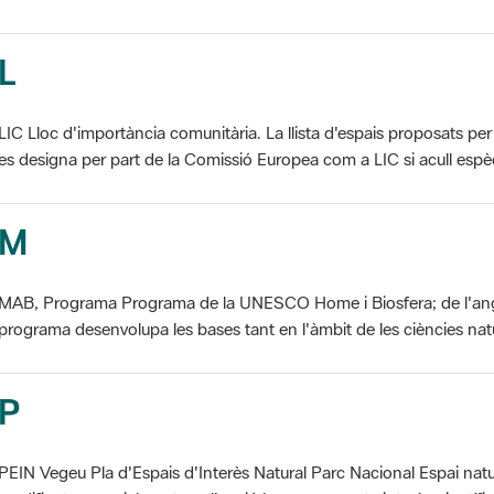
L
LIC Lloc d'importància comunitària. La llista d'espais proposats 
es designa per part de la Comissió Europea com a LIC si acull espèci
M
MAB, Programa Programa de la UNESCO Home i Biosfera; de l'an
programa desenvolupa les bases tant en l'àmbit de les ciències natur
P
PEIN Vegeu Pla d'Espais d'Interès Natural Parc Nacional Espai natu
modificat essencialment per l'acció humana, que te interès científic, p