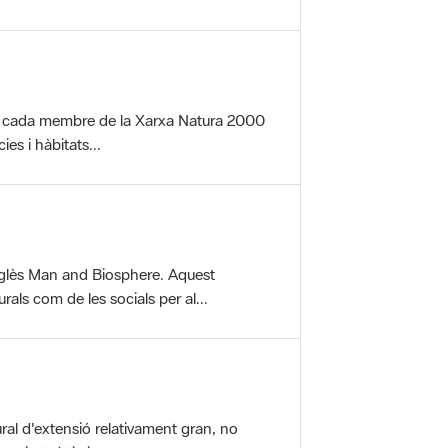
per cada membre de la Xarxa Natura 2000
es i hàbitats...
glès Man and Biosphere. Aquest
als com de les socials per al...
ral d'extensió relativament gran, no
aisatgístic i...