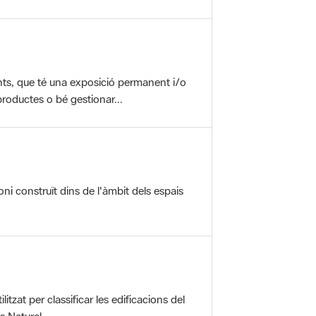
nts, que té una exposició permanent i/o
roductes o bé gestionar...
oni construït dins de l'àmbit dels espais
itzat per classificar les edificacions del
 Natural ...