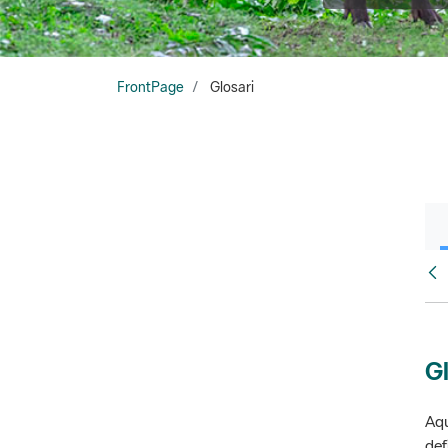
FrontPage
Glosari
Fr
Gl
Aqu
def