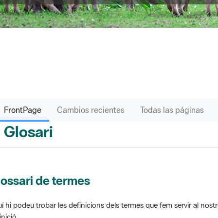
FrontPage
Cambios recientes
Todas las páginas
Glosari
ontPage
ossari de termes
í hi podeu trobar les definicions dels termes que fem servir al nos
inició