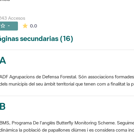
243 Accesos
La valoración media es de 0 estrellas de 5.
-
0.0
ginas secundarias (16)
A
ADF Agrupacions de Defensa Forestal. Són associacions formades pe
dels municipis del seu àmbit territorial que tenen com a finalitat la pr
B
BMS, Programa De l'anglès Butterfly Monitoring Scheme. Seguime
dinàmica la població de papallones diürnes i es considera coma ind