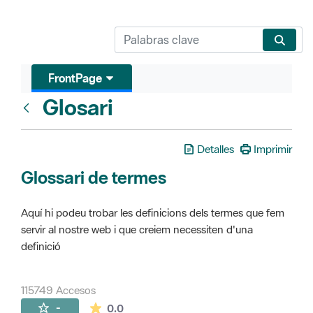
FrontPage
Glosari
FrontPage
Detalles
Imprimir
Glossari de termes
Aquí hi podeu trobar les definicions dels termes que fem
servir al nostre web i que creiem necessiten d'una
definició
115749 Accesos
La valoración media es de 0 estrellas de 
-
0.0
Páginas secundarias (16)