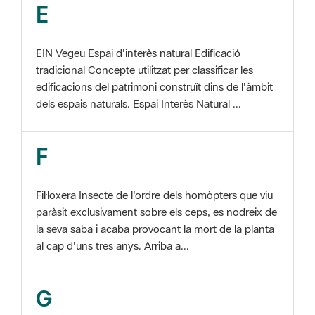
EIN Vegeu Espai d'interès natural Edificació
tradicional Concepte utilitzat per classificar les
edificacions del patrimoni construït dins de l'àmbit
dels espais naturals. Espai Interès Natural ...
F
Fil·loxera Insecte de l'ordre dels homòpters que viu
paràsit exclusivament sobre els ceps, es nodreix de
la seva saba i acaba provocant la mort de la planta
al cap d'uns tres anys. Arriba a...
G
GIS Veure SIG