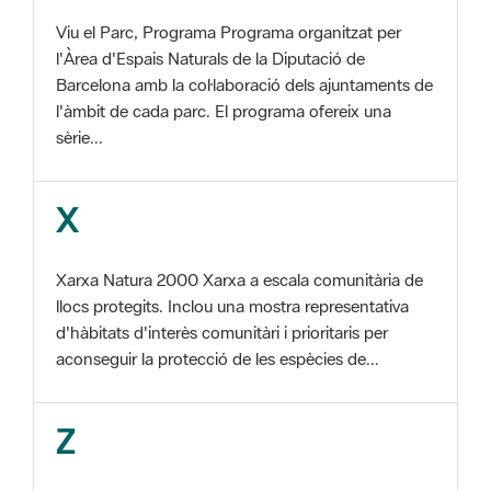
Barcelona amb la col·laboració dels ajuntaments de
l'àmbit de cada parc. El programa ofereix una
sèrie...
X
Xarxa Natura 2000 Xarxa a escala comunitària de
llocs protegits. Inclou una mostra representativa
d'hàbitats d'interès comunitàri i prioritaris per
aconseguir la protecció de les espècies de...
Z
ZEC Zona d'especial conservació. En la fase
tercera de Xarxa Natura 2000 els llocs
d'importància comunitària són designats com a