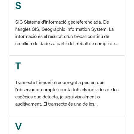
SIG Sistema d'informació georeferenciada. De
l'anglès GIS, Geographic Information System. La
informació és el resultat d'un treball continu de
recollida de dades a partir del treball de camp i de...
T
Transecte Itinerari o recorregut a peu en què
l'observador compte i anota tots els individus de les
espècies que detecta, ja sigui visualment o
auditivament. El transecte és una de les...
V
Viu el Parc, Programa Programa organitzat per
l'Àrea d'Espais Naturals de la Diputació de