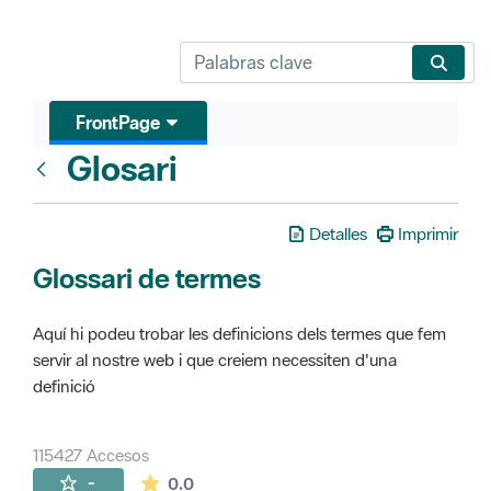
FrontPage
Glosari
FrontPage
Detalles
Imprimir
Glossari de termes
Aquí hi podeu trobar les definicions dels termes que fem
servir al nostre web i que creiem necessiten d'una
definició
115427 Accesos
La valoración media es de 0 estrellas de 
-
0.0
Páginas secundarias (16)