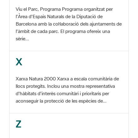
Barcelona amb la col·laboració dels ajuntaments de
l'àmbit de cada parc. El programa ofereix una
sèrie...
X
Xarxa Natura 2000 Xarxa a escala comunitària de
llocs protegits. Inclou una mostra representativa
d'hàbitats d'interès comunitàri i prioritaris per
aconseguir la protecció de les espècies de...
Z
ZEC Zona d'especial conservació. En la fase
tercera de Xarxa Natura 2000 els llocs
d'importància comunitària són designats com a