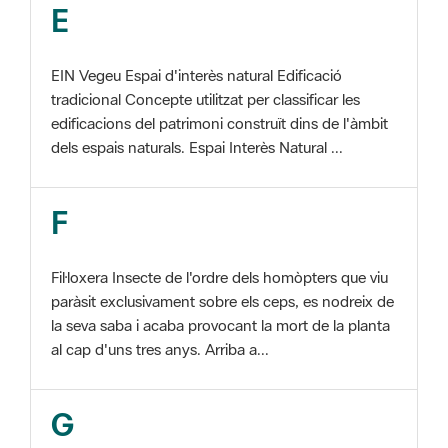
EIN Vegeu Espai d'interès natural Edificació
tradicional Concepte utilitzat per classificar les
edificacions del patrimoni construït dins de l'àmbit
dels espais naturals. Espai Interès Natural ...
F
Fil·loxera Insecte de l'ordre dels homòpters que viu
paràsit exclusivament sobre els ceps, es nodreix de
la seva saba i acaba provocant la mort de la planta
al cap d'uns tres anys. Arriba a...
G
GIS Veure SIG