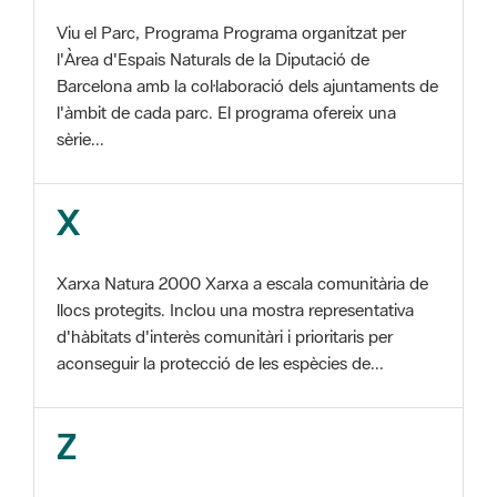
Barcelona amb la col·laboració dels ajuntaments de
l'àmbit de cada parc. El programa ofereix una
sèrie...
X
Xarxa Natura 2000 Xarxa a escala comunitària de
llocs protegits. Inclou una mostra representativa
d'hàbitats d'interès comunitàri i prioritaris per
aconseguir la protecció de les espècies de...
Z
ZEC Zona d'especial conservació. En la fase
tercera de Xarxa Natura 2000 els llocs
d'importància comunitària són designats com a