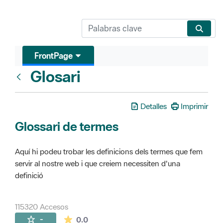
FrontPage
Glosari
FrontPage
Detalles
Imprimir
Glossari de termes
Aquí hi podeu trobar les definicions dels termes que fem
servir al nostre web i que creiem necessiten d'una
definició
115320 Accesos
La valoración media es de 0 estrellas de 
-
0.0
Páginas secundarias (16)