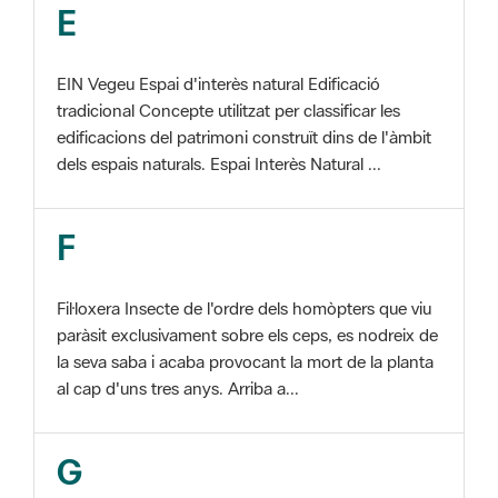
EIN Vegeu Espai d'interès natural Edificació
tradicional Concepte utilitzat per classificar les
edificacions del patrimoni construït dins de l'àmbit
dels espais naturals. Espai Interès Natural ...
F
Fil·loxera Insecte de l'ordre dels homòpters que viu
paràsit exclusivament sobre els ceps, es nodreix de
la seva saba i acaba provocant la mort de la planta
al cap d'uns tres anys. Arriba a...
G
GIS Veure SIG