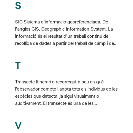
SIG Sistema d'informació georeferenciada. De
l'anglès GIS, Geographic Information System. La
informació és el resultat d'un treball continu de
recollida de dades a partir del treball de camp i de...
T
Transecte Itinerari o recorregut a peu en què
l'observador compte i anota tots els individus de les
espècies que detecta, ja sigui visualment o
auditivament. El transecte és una de les...
V
Viu el Parc, Programa Programa organitzat per
l'Àrea d'Espais Naturals de la Diputació de