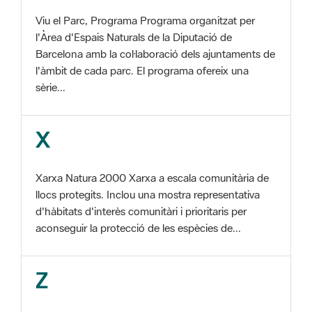
Barcelona amb la col·laboració dels ajuntaments de
l'àmbit de cada parc. El programa ofereix una
sèrie...
X
Xarxa Natura 2000 Xarxa a escala comunitària de
llocs protegits. Inclou una mostra representativa
d'hàbitats d'interès comunitàri i prioritaris per
aconseguir la protecció de les espècies de...
Z
ZEC Zona d'especial conservació. En la fase
tercera de Xarxa Natura 2000 els llocs
d'importància comunitària són designats com a