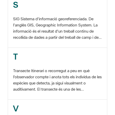
SIG Sistema d'informació georeferenciada. De
l'anglès GIS, Geographic Information System. La
informació és el resultat d'un treball continu de
recollida de dades a partir del treball de camp i de...
T
Transecte Itinerari o recorregut a peu en què
l'observador compte i anota tots els individus de les
espècies que detecta, ja sigui visualment o
auditivament. El transecte és una de les...
V
Viu el Parc, Programa Programa organitzat per
l'Àrea d'Espais Naturals de la Diputació de