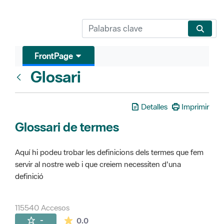
FrontPage
Glosari
FrontPage
Detalles
Imprimir
Glossari de termes
Aquí hi podeu trobar les definicions dels termes que fem
servir al nostre web i que creiem necessiten d'una
definició
115540 Accesos
La valoración media es de 0 estrellas de 
-
0.0
Páginas secundarias (16)