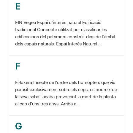
EIN Vegeu Espai d'interès natural Edificació
tradicional Concepte utilitzat per classificar les
edificacions del patrimoni construït dins de l'àmbit
dels espais naturals. Espai Interès Natural ...
F
Fil·loxera Insecte de l'ordre dels homòpters que viu
paràsit exclusivament sobre els ceps, es nodreix de
la seva saba i acaba provocant la mort de la planta
al cap d'uns tres anys. Arriba a...
G
GIS Veure SIG