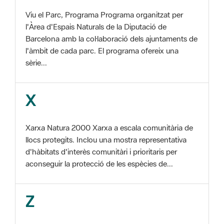
Barcelona amb la col·laboració dels ajuntaments de
l'àmbit de cada parc. El programa ofereix una
sèrie...
X
Xarxa Natura 2000 Xarxa a escala comunitària de
llocs protegits. Inclou una mostra representativa
d'hàbitats d'interès comunitàri i prioritaris per
aconseguir la protecció de les espècies de...
Z
ZEC Zona d'especial conservació. En la fase
tercera de Xarxa Natura 2000 els llocs
d'importància comunitària són designats com a