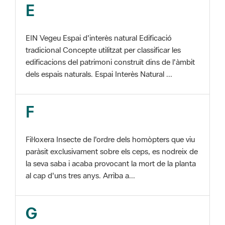
EIN Vegeu Espai d'interès natural Edificació
tradicional Concepte utilitzat per classificar les
edificacions del patrimoni construït dins de l'àmbit
dels espais naturals. Espai Interès Natural ...
F
Fil·loxera Insecte de l'ordre dels homòpters que viu
paràsit exclusivament sobre els ceps, es nodreix de
la seva saba i acaba provocant la mort de la planta
al cap d'uns tres anys. Arriba a...
G
GIS Veure SIG