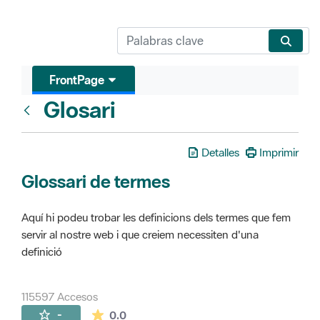
FrontPage
Glosari
FrontPage
Detalles
Imprimir
Glossari de termes
Aquí hi podeu trobar les definicions dels termes que fem
servir al nostre web i que creiem necessiten d'una
definició
115597 Accesos
La valoración media es de 0 estrellas de 
-
0.0
Páginas secundarias (16)