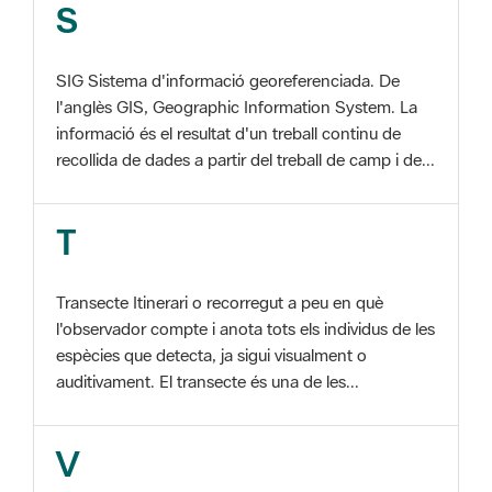
SIG Sistema d'informació georeferenciada. De
l'anglès GIS, Geographic Information System. La
informació és el resultat d'un treball continu de
recollida de dades a partir del treball de camp i de...
T
Transecte Itinerari o recorregut a peu en què
l'observador compte i anota tots els individus de les
espècies que detecta, ja sigui visualment o
auditivament. El transecte és una de les...
V
Viu el Parc, Programa Programa organitzat per
l'Àrea d'Espais Naturals de la Diputació de