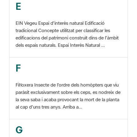
EIN Vegeu Espai d'interès natural Edificació
tradicional Concepte utilitzat per classificar les
edificacions del patrimoni construït dins de l'àmbit
dels espais naturals. Espai Interès Natural ...
F
Fil·loxera Insecte de l'ordre dels homòpters que viu
paràsit exclusivament sobre els ceps, es nodreix de
la seva saba i acaba provocant la mort de la planta
al cap d'uns tres anys. Arriba a...
G
GIS Veure SIG