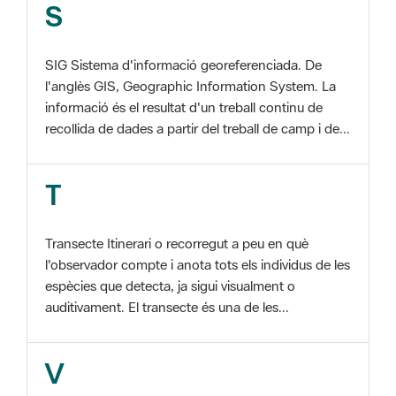
SIG Sistema d'informació georeferenciada. De
l'anglès GIS, Geographic Information System. La
informació és el resultat d'un treball continu de
recollida de dades a partir del treball de camp i de...
T
Transecte Itinerari o recorregut a peu en què
l'observador compte i anota tots els individus de les
espècies que detecta, ja sigui visualment o
auditivament. El transecte és una de les...
V
Viu el Parc, Programa Programa organitzat per
l'Àrea d'Espais Naturals de la Diputació de