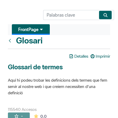
FrontPage
Glosari
FrontPage
Detalles
Imprimir
Glossari de termes
Aquí hi podeu trobar les definicions dels termes que fem
servir al nostre web i que creiem necessiten d'una
definició
115540 Accesos
La valoración media es de 0 estrellas de 
-
0.0
Páginas secundarias (16)