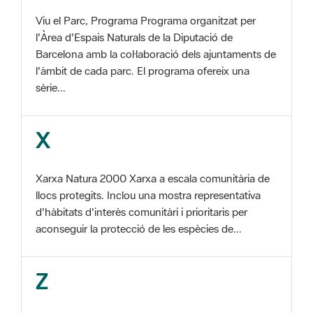
Barcelona amb la col·laboració dels ajuntaments de
l'àmbit de cada parc. El programa ofereix una
sèrie...
X
Xarxa Natura 2000 Xarxa a escala comunitària de
llocs protegits. Inclou una mostra representativa
d'hàbitats d'interès comunitàri i prioritaris per
aconseguir la protecció de les espècies de...
Z
ZEC Zona d'especial conservació. En la fase
tercera de Xarxa Natura 2000 els llocs
d'importància comunitària són designats com a