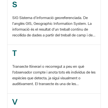
SIG Sistema d'informació georeferenciada. De
l'anglès GIS, Geographic Information System. La
informació és el resultat d'un treball continu de
recollida de dades a partir del treball de camp i de...
T
Transecte Itinerari o recorregut a peu en què
l'observador compte i anota tots els individus de les
espècies que detecta, ja sigui visualment o
auditivament. El transecte és una de les...
V
Viu el Parc, Programa Programa organitzat per
l'Àrea d'Espais Naturals de la Diputació de