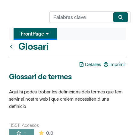
FrontPage
Glosari
FrontPage
Detalles
Imprimir
Glossari de termes
Aquí hi podeu trobar les definicions dels termes que fem
servir al nostre web i que creiem necessiten d'una
definició
115511 Accesos
La valoración media es de 0 estrellas de 
-
0.0
Páginas secundarias (16)