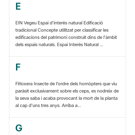
EIN Vegeu Espai d'interès natural Edificació
tradicional Concepte utilitzat per classificar les
edificacions del patrimoni construït dins de l'àmbit
dels espais naturals. Espai Interès Natural ...
F
Fil·loxera Insecte de l'ordre dels homòpters que viu
paràsit exclusivament sobre els ceps, es nodreix de
la seva saba i acaba provocant la mort de la planta
al cap d'uns tres anys. Arriba a...
G
GIS Veure SIG