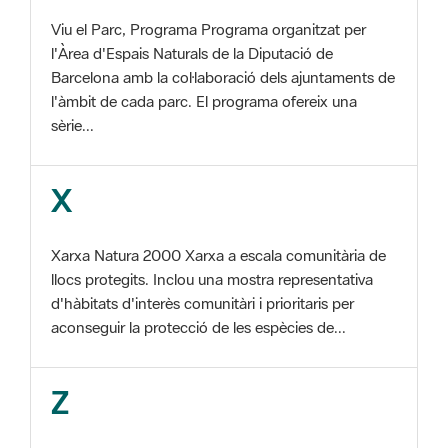
Barcelona amb la col·laboració dels ajuntaments de
l'àmbit de cada parc. El programa ofereix una
sèrie...
X
Xarxa Natura 2000 Xarxa a escala comunitària de
llocs protegits. Inclou una mostra representativa
d'hàbitats d'interès comunitàri i prioritaris per
aconseguir la protecció de les espècies de...
Z
ZEC Zona d'especial conservació. En la fase
tercera de Xarxa Natura 2000 els llocs
d'importància comunitària són designats com a