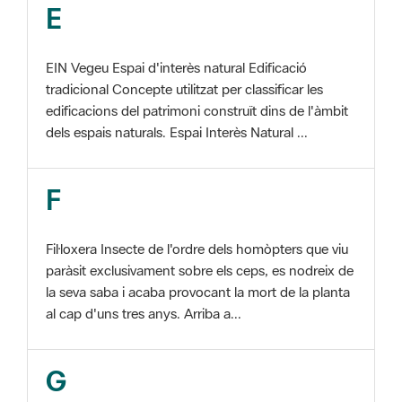
EIN Vegeu Espai d'interès natural Edificació
tradicional Concepte utilitzat per classificar les
edificacions del patrimoni construït dins de l'àmbit
dels espais naturals. Espai Interès Natural ...
F
Fil·loxera Insecte de l'ordre dels homòpters que viu
paràsit exclusivament sobre els ceps, es nodreix de
la seva saba i acaba provocant la mort de la planta
al cap d'uns tres anys. Arriba a...
G
GIS Veure SIG