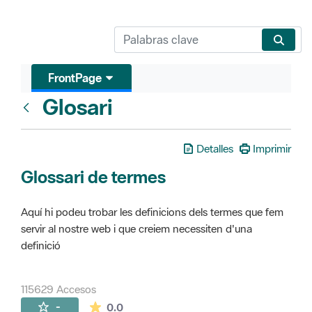
FrontPage
Glosari
FrontPage
Detalles
Imprimir
Glossari de termes
Aquí hi podeu trobar les definicions dels termes que fem
servir al nostre web i que creiem necessiten d'una
definició
115629 Accesos
La valoración media es de 0 estrellas de 
-
0.0
Páginas secundarias (16)