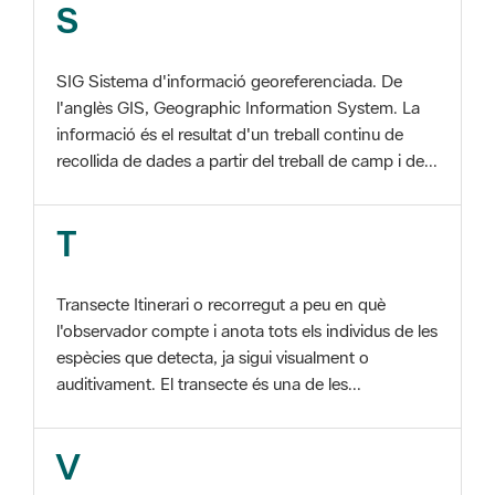
SIG Sistema d'informació georeferenciada. De
l'anglès GIS, Geographic Information System. La
informació és el resultat d'un treball continu de
recollida de dades a partir del treball de camp i de...
T
Transecte Itinerari o recorregut a peu en què
l'observador compte i anota tots els individus de les
espècies que detecta, ja sigui visualment o
auditivament. El transecte és una de les...
V
Viu el Parc, Programa Programa organitzat per
l'Àrea d'Espais Naturals de la Diputació de