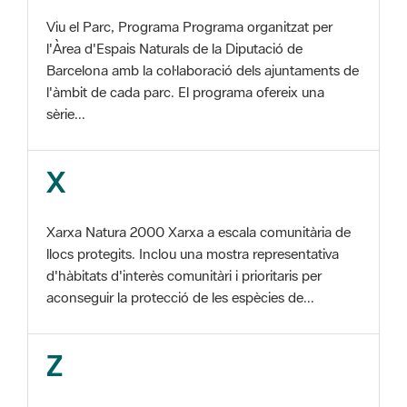
Barcelona amb la col·laboració dels ajuntaments de
l'àmbit de cada parc. El programa ofereix una
sèrie...
X
Xarxa Natura 2000 Xarxa a escala comunitària de
llocs protegits. Inclou una mostra representativa
d'hàbitats d'interès comunitàri i prioritaris per
aconseguir la protecció de les espècies de...
Z
ZEC Zona d'especial conservació. En la fase
tercera de Xarxa Natura 2000 els llocs
d'importància comunitària són designats com a