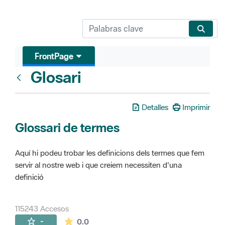
FrontPage
Glosari
FrontPage
Detalles
Imprimir
Glossari de termes
Aquí hi podeu trobar les definicions dels termes que fem
servir al nostre web i que creiem necessiten d'una
definició
115243 Accesos
La valoración media es de 0 estrellas de 
-
0.0
Páginas secundarias (16)