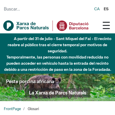
Saltar al contenido principal
CA
ES
5 de agosto - Sant Llorenç-Obac - Nivel 3 del Plan Alfa
(peligro muy alto de incendio)
Peste porcina africana
La Xarxa de Parcs Naturals
FrontPage
Glosari