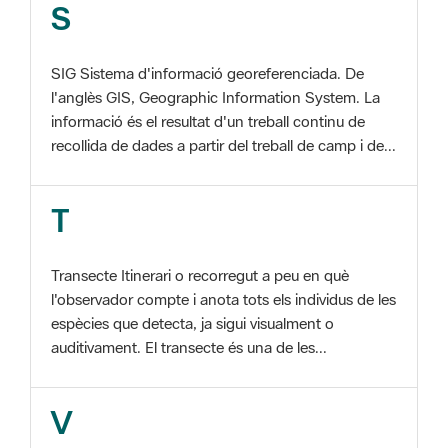
l'anglès GIS, Geographic Information System. La
informació és el resultat d'un treball continu de
recollida de dades a partir del treball de camp i de...
T
Transecte Itinerari o recorregut a peu en què
l'observador compte i anota tots els individus de les
espècies que detecta, ja sigui visualment o
auditivament. El transecte és una de les...
V
Viu el Parc, Programa Programa organitzat per
l'Àrea d'Espais Naturals de la Diputació de
Barcelona amb la col·laboració dels ajuntaments de