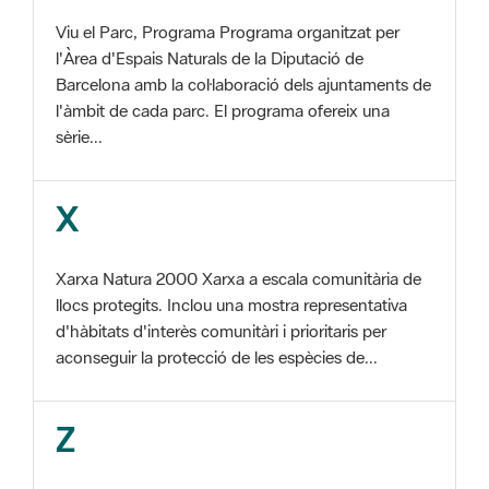
l'àmbit de cada parc. El programa ofereix una
sèrie...
X
Xarxa Natura 2000 Xarxa a escala comunitària de
llocs protegits. Inclou una mostra representativa
d'hàbitats d'interès comunitàri i prioritaris per
aconseguir la protecció de les espècies de...
Z
ZEC Zona d'especial conservació. En la fase
tercera de Xarxa Natura 2000 els llocs
d'importància comunitària són designats com a
Zones d'Especial Conservació. ZEPA Zona