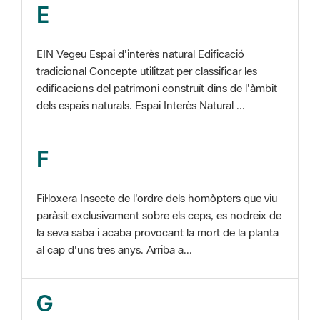
EIN Vegeu Espai d'interès natural Edificació
tradicional Concepte utilitzat per classificar les
edificacions del patrimoni construït dins de l'àmbit
dels espais naturals. Espai Interès Natural ...
F
Fil·loxera Insecte de l'ordre dels homòpters que viu
paràsit exclusivament sobre els ceps, es nodreix de
la seva saba i acaba provocant la mort de la planta
al cap d'uns tres anys. Arriba a...
G
GIS Veure SIG