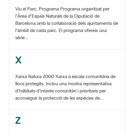
l'Àrea d'Espais Naturals de la Diputació de
Barcelona amb la col·laboració dels ajuntaments de
l'àmbit de cada parc. El programa ofereix una
sèrie...
X
Xarxa Natura 2000 Xarxa a escala comunitària de
llocs protegits. Inclou una mostra representativa
d'hàbitats d'interès comunitàri i prioritaris per
aconseguir la protecció de les espècies de...
Z
ZEC Zona d'especial conservació. En la fase
tercera de Xarxa Natura 2000 els llocs