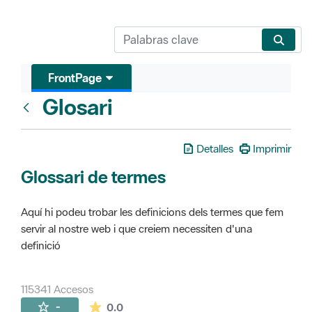
FrontPage
Glosari
FrontPage
Detalles
Imprimir
Glossari de termes
Aquí hi podeu trobar les definicions dels termes que fem
servir al nostre web i que creiem necessiten d'una
definició
115341 Accesos
La valoración media es de 0 estrellas de 
-
0.0
Páginas secundarias (16)