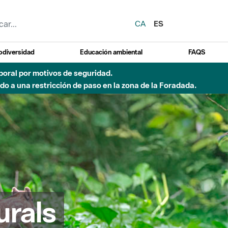
CA
ES
odiversidad
Educación ambiental
FAQS
 a obras de construcción de una pasarela sobre el río
urals