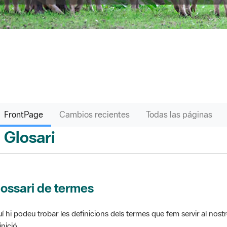
FrontPage
Cambios recientes
Todas las páginas
Glosari
ontPage
ossari de termes
í hi podeu trobar les definicions dels termes que fem servir al nos
inició