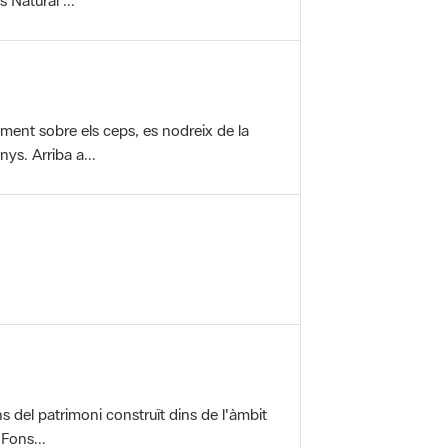
vament sobre els ceps, es nodreix de la
ys. Arriba a...
ons del patrimoni construït dins de l'àmbit
 Fons...