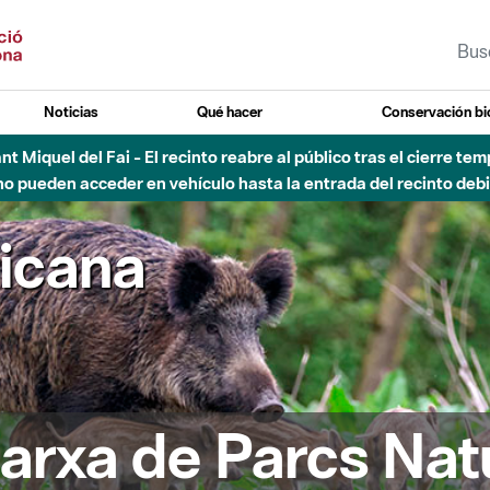
Noticias
Qué hacer
Conservación bi
 - Afectaciones en el cauce del Parque Fluvial del Besòs debido
ricana
arxa de Parcs Nat