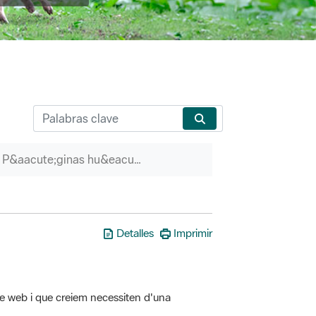
P&aacute;ginas hu&eacute;rfanas
Detalles
Imprimir
tre web i que creiem necessiten d'una