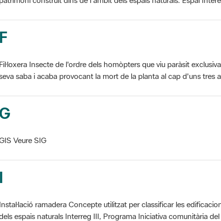
F
Fil·loxera Insecte de l'ordre dels homòpters que viu paràsit exclusi
seva saba i acaba provocant la mort de la planta al cap d'uns tres an
G
GIS Veure SIG
I
Instal·lació ramadera Concepte utilitzat per classificar les edificaci
dels espais naturals Interreg III, Programa Iniciativa comunitària del