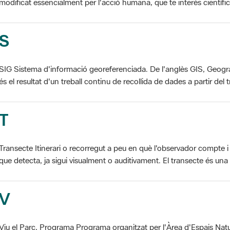
S
SIG Sistema d'informació georeferenciada. De l'anglès GIS, Geogr
és el resultat d'un treball continu de recollida de dades a partir del t
T
Transecte Itinerari o recorregut a peu en què l'observador compte i 
que detecta, ja sigui visualment o auditivament. El transecte és una d
V
Viu el Parc, Programa Programa organitzat per l'Àrea d'Espais Natu
col·laboració dels ajuntaments de l'àmbit de cada parc. El programa 