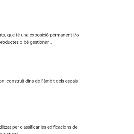
nts, que té una exposició permanent i/o
roductes o bé gestionar...
oni construït dins de l'àmbit dels espais
itzat per classificar les edificacions del
 Natural ...