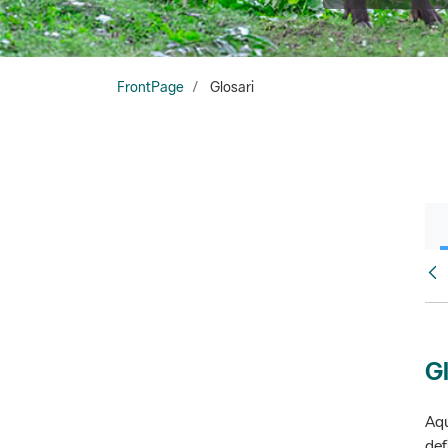
FrontPage
Glosari
Fr
Gl
Aqu
def