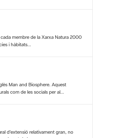
per cada membre de la Xarxa Natura 2000
es i hàbitats...
glès Man and Biosphere. Aquest
als com de les socials per al...
ral d'extensió relativament gran, no
aisatgístic i...