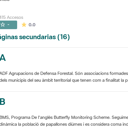
415 Accesos
La valoración media es de 0 estrellas de 5.
-
0.0
ginas secundarias (16)
A
ADF Agrupacions de Defensa Forestal. Són associacions formades pe
dels municipis del seu àmbit territorial que tenen com a finalitat la pr
B
BMS, Programa De l'anglès Butterfly Monitoring Scheme. Seguime
dinàmica la població de papallones diürnes i es considera coma ind