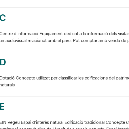
C
Centre d'informació Equipament dedicat a la informació dels visita
un audiovisual relacionat amb el parc. Pot comptar amb venda de p
D
Dotació Concepte utilitzat per classificar les edificacions del patrim
naturals
E
EIN Vegeu Espai d'interès natural Edificació tradicional Concepte util
patrimoni construït dins de l'àmbit dels espais naturals. Espai Interès