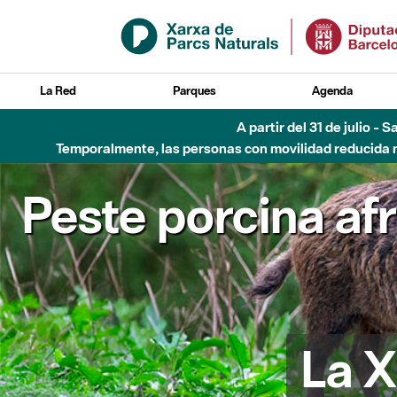
Saltar al contenido principal
La Red
Parques
Agenda
Hasta diciembre de 2026 - Parque Fluvial Besós
Peste porcina af
La X