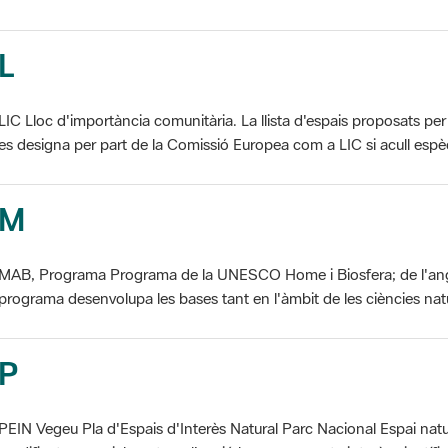
L
LIC Lloc d'importància comunitària. La llista d'espais proposats 
es designa per part de la Comissió Europea com a LIC si acull espèci
M
MAB, Programa Programa de la UNESCO Home i Biosfera; de l'an
programa desenvolupa les bases tant en l'àmbit de les ciències natur
P
PEIN Vegeu Pla d'Espais d'Interès Natural Parc Nacional Espai natu
modificat essencialment per l'acció humana, que te interès científic, p