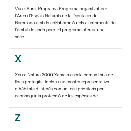
Barcelona amb la col·laboració dels ajuntaments de
l'àmbit de cada parc. El programa ofereix una
sèrie...
X
Xarxa Natura 2000 Xarxa a escala comunitària de
llocs protegits. Inclou una mostra representativa
d'hàbitats d'interès comunitàri i prioritaris per
aconseguir la protecció de les espècies de...
Z
ZEC Zona d'especial conservació. En la fase
tercera de Xarxa Natura 2000 els llocs
d'importància comunitària són designats com a