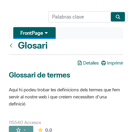
FrontPage
Glosari
FrontPage
Detalles
Imprimir
Glossari de termes
Aquí hi podeu trobar les definicions dels termes que fem
servir al nostre web i que creiem necessiten d'una
definició
115540 Accesos
La valoración media es de 0 estrellas de 
-
0.0
Páginas secundarias (16)