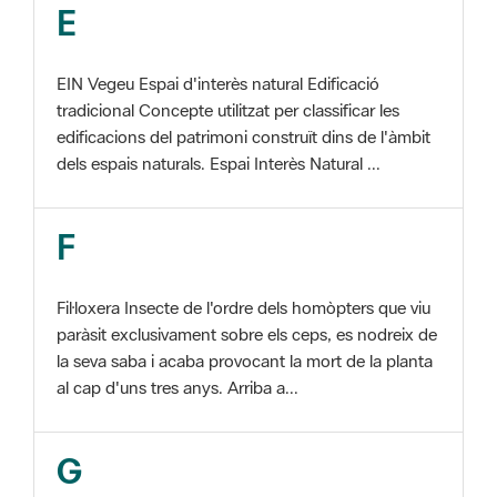
EIN Vegeu Espai d'interès natural Edificació
tradicional Concepte utilitzat per classificar les
edificacions del patrimoni construït dins de l'àmbit
dels espais naturals. Espai Interès Natural ...
F
Fil·loxera Insecte de l'ordre dels homòpters que viu
paràsit exclusivament sobre els ceps, es nodreix de
la seva saba i acaba provocant la mort de la planta
al cap d'uns tres anys. Arriba a...
G
GIS Veure SIG