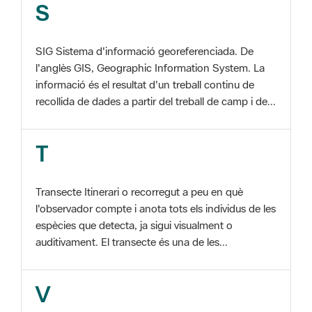
SIG Sistema d'informació georeferenciada. De
l'anglès GIS, Geographic Information System. La
informació és el resultat d'un treball continu de
recollida de dades a partir del treball de camp i de...
T
Transecte Itinerari o recorregut a peu en què
l'observador compte i anota tots els individus de les
espècies que detecta, ja sigui visualment o
auditivament. El transecte és una de les...
V
Viu el Parc, Programa Programa organitzat per
l'Àrea d'Espais Naturals de la Diputació de