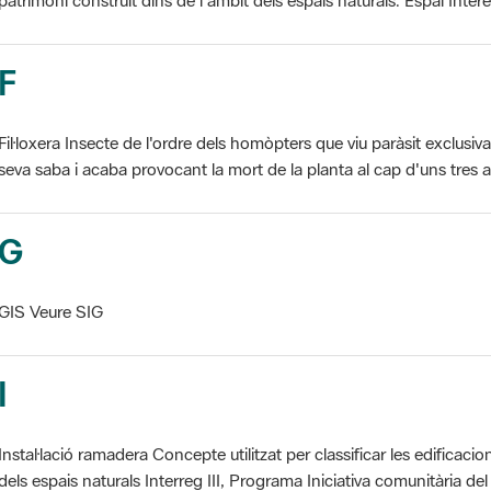
F
Fil·loxera Insecte de l'ordre dels homòpters que viu paràsit exclusi
seva saba i acaba provocant la mort de la planta al cap d'uns tres an
G
GIS Veure SIG
I
Instal·lació ramadera Concepte utilitzat per classificar les edificaci
dels espais naturals Interreg III, Programa Iniciativa comunitària del