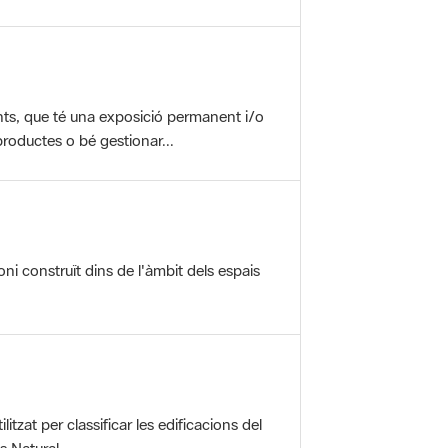
nts, que té una exposició permanent i/o
roductes o bé gestionar...
oni construït dins de l'àmbit dels espais
itzat per classificar les edificacions del
 Natural ...