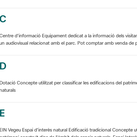
C
Centre d'informació Equipament dedicat a la informació dels visita
un audiovisual relacionat amb el parc. Pot comptar amb venda de p
D
Dotació Concepte utilitzat per classificar les edificacions del patrim
naturals
E
EIN Vegeu Espai d'interès natural Edificació tradicional Concepte util
patrimoni construït dins de l'àmbit dels espais naturals. Espai Interès