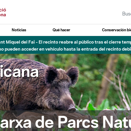
Noticias
Qué hacer
Conservación bi
vial Besós - Activación de la Fase de Alerta del Parque Fluvial 
Cerrados los accesos al Parque.
ricana
arxa de Parcs Nat