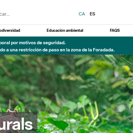
CA
ES
odiversidad
Educación ambiental
FAQS
del Besòs por lluvias intensas.
urals