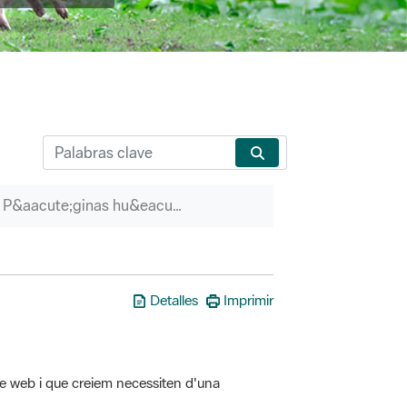
P&aacute;ginas hu&eacute;rfanas
Detalles
Imprimir
tre web i que creiem necessiten d'una