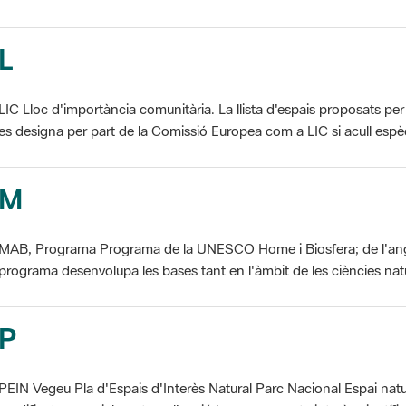
L
LIC Lloc d'importància comunitària. La llista d'espais proposats 
es designa per part de la Comissió Europea com a LIC si acull espèci
M
MAB, Programa Programa de la UNESCO Home i Biosfera; de l'an
programa desenvolupa les bases tant en l'àmbit de les ciències natur
P
PEIN Vegeu Pla d'Espais d'Interès Natural Parc Nacional Espai natu