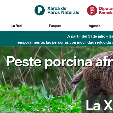
Saltar al contenido principal
La Red
Parques
Agenda
6 de agosto - Parque Flu
Peste porcina af
La X