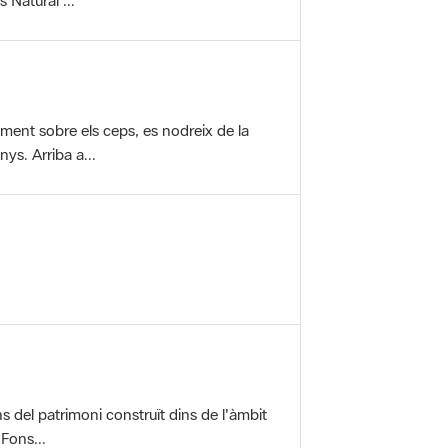
vament sobre els ceps, es nodreix de la
ys. Arriba a...
ons del patrimoni construït dins de l'àmbit
 Fons...