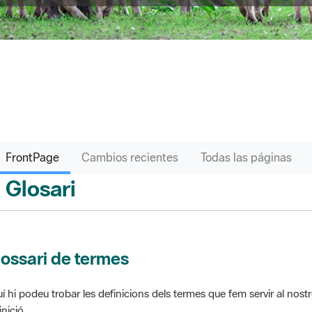
FrontPage
Cambios recientes
Todas las páginas
Glosari
ontPage
ossari de termes
í hi podeu trobar les definicions dels termes que fem servir al nos
inició