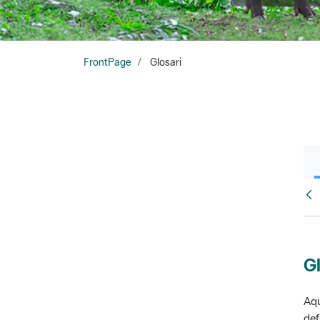
FrontPage
Glosari
Fr
Gl
Aqu
def