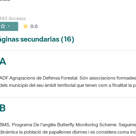
343 Accesos
La valoración media es de 0 estrellas de 5.
-
0.0
ginas secundarias (16)
A
ADF Agrupacions de Defensa Forestal. Són associacions formades pe
dels municipis del seu àmbit territorial que tenen com a finalitat la pr
B
BMS, Programa De l'anglès Butterfly Monitoring Scheme. Seguime
dinàmica la població de papallones diürnes i es considera coma ind