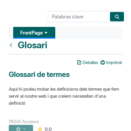
FrontPage
Glosari
FrontPage
Detalles
Imprimir
Glossari de termes
Aquí hi podeu trobar les definicions dels termes que fem
servir al nostre web i que creiem necessiten d'una
definició
115512 Accesos
La valoración media es de 0 estrellas de 
-
0.0
Páginas secundarias (16)