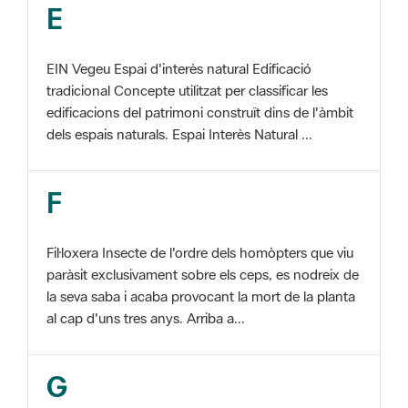
EIN Vegeu Espai d'interès natural Edificació
tradicional Concepte utilitzat per classificar les
edificacions del patrimoni construït dins de l'àmbit
dels espais naturals. Espai Interès Natural ...
F
Fil·loxera Insecte de l'ordre dels homòpters que viu
paràsit exclusivament sobre els ceps, es nodreix de
la seva saba i acaba provocant la mort de la planta
al cap d'uns tres anys. Arriba a...
G
GIS Veure SIG