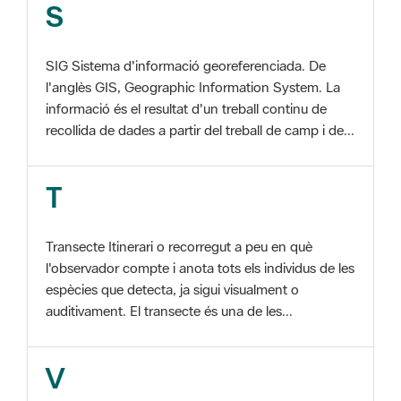
SIG Sistema d'informació georeferenciada. De
l'anglès GIS, Geographic Information System. La
informació és el resultat d'un treball continu de
recollida de dades a partir del treball de camp i de...
T
Transecte Itinerari o recorregut a peu en què
l'observador compte i anota tots els individus de les
espècies que detecta, ja sigui visualment o
auditivament. El transecte és una de les...
V
Viu el Parc, Programa Programa organitzat per
l'Àrea d'Espais Naturals de la Diputació de