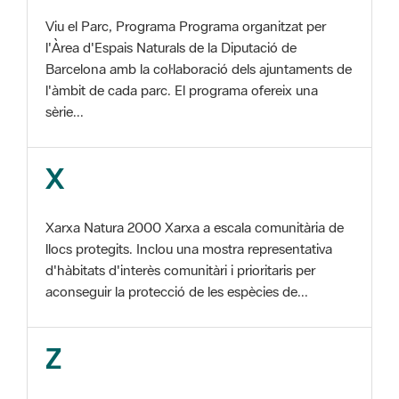
Barcelona amb la col·laboració dels ajuntaments de
l'àmbit de cada parc. El programa ofereix una
sèrie...
X
Xarxa Natura 2000 Xarxa a escala comunitària de
llocs protegits. Inclou una mostra representativa
d'hàbitats d'interès comunitàri i prioritaris per
aconseguir la protecció de les espècies de...
Z
ZEC Zona d'especial conservació. En la fase
tercera de Xarxa Natura 2000 els llocs
d'importància comunitària són designats com a