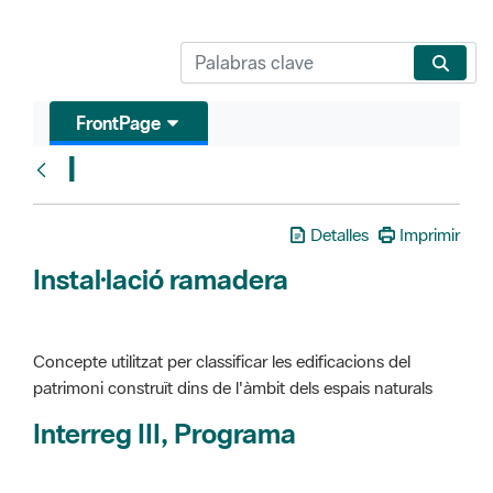
FrontPage
I
Glosari
Detalles
Imprimir
Instal·lació ramadera
Concepte utilitzat per classificar les edificacions del
patrimoni construït dins de l'àmbit dels espais naturals
Interreg III, Programa