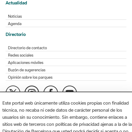
Actualidad
Noticias
Agenda
Directorio
Directorio de contacto
Redes sociales
Aplicaciones móviles
Buzón de sugerencias
Opinión sobre los parques
Este portal web únicamente utiliza cookies propias con finalidad
MAPA WEB
AVISO LEGAL
ACCESIBILIDAD
técnica, no recaba ni cede datos de carácter personal de los
usuarios sin su conocimiento. Sin embargo, contiene enlaces a
Diputación de Barcelona. Edifici Llacuna, 1a planta. Badajoz, 49.
sitios web de terceros con políticas de privacidad ajenas a la de la
08005 Barcelona. Tel. 934 022 428 / xarxaparcs@diba.cat
Diputación de Barcelona que usted podrá decidir si acepta o no